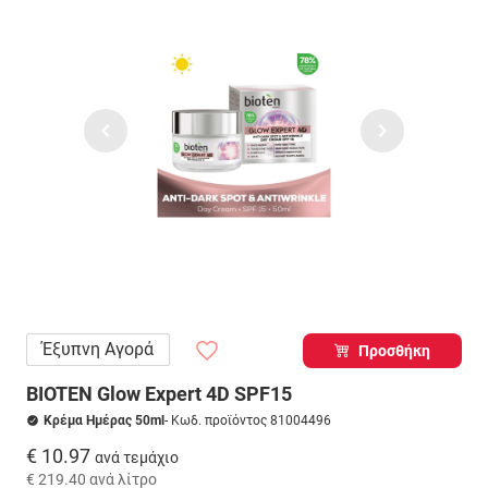
Έξυπνη Αγορά
Προσθήκη
BIOTEN Glow Expert 4D SPF15
Κρέμα Ημέρας 50ml
- Κωδ. προϊόντος 81004496
€ 10.97
ανά τεμάχιο
€ 219.40
ανά λίτρο