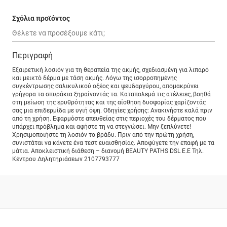
Σχόλια προϊόντος
Περιγραφή
Εξαιρετική λοσιόν για τη θεραπεία της ακμής, σχεδιασμένη για λιπαρό
και μεικτό δέρμα με τάση ακμής. Λόγω της ισορροπημένης
συγκέντρωσης σαλικυλικού οξέος και ψευδαργύρου, απομακρύνει
γρήγορα τα σπυράκια ξηραίνοντάς τα. Καταπολεμά τις ατέλειες, βοηθά
στη μείωση της ερυθρότητας και της αίσθηση δυσφορίας χαρίζοντάς
σας μια επιδερμίδα με υγιή όψη. Οδηγίες χρήσης: Ανακινήστε καλά πριν
από τη χρήση. Εφαρμόστε απευθείας στις περιοχές του δέρματος που
υπάρχει πρόβλημα και αφήστε τη να στεγνώσει. Μην ξεπλύνετε!
Χρησιμοποιήστε τη λοσιόν το βράδυ. Πριν από την πρώτη χρήση,
συνιστάται να κάνετε ένα τεστ ευαισθησίας. Αποφύγετε την επαφή με τα
μάτια. Αποκλειστική διάθεση – διανομή BEAUTY PATHS DSL E.E Τηλ.
Κέντρου Δηλητηριάσεων 2107793777