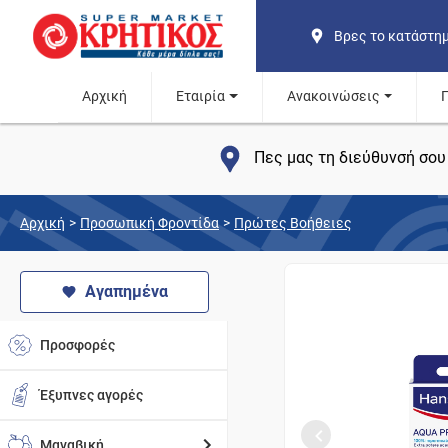
Βρες το κατάστη
Αρχική
Εταιρία
Ανακοινώσεις
Πες μας τη διεύθυνσή σου 
Αρχική
>
Προσωπική Φροντίδα
>
Πρώτες Βοήθειες
Αγαπημένα
Προσφορές
Έξυπνες αγορές
Μαναβική