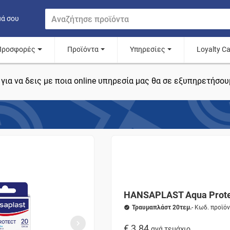
μά σου
Προσφορές
Προϊόντα
Υπηρεσίες
Loyalty C
για να δεις με ποια online υπηρεσία μας θα σε εξυπηρετήσου
HANSAPLAST Αqua Prote
Τραυμαπλάστ 20τεμ.
- Κωδ. προϊό
€ 3.84
ανά τεμάχιο