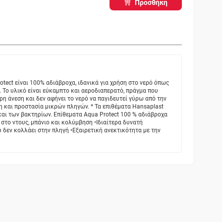
Προσθήκη
otect είναι 100% αδιάβροχα, ιδανικά για χρήση στο νερό όπως
. Το υλικό είναι εύκαμπτο και αεροδιαπερατό, πράγμα που
ρη άνεση και δεν αφήνει το νερό να παγιδευτεί γύρω από την
η και προστασία μικρών πληγών. * Τα επιθέματα Hansaplast
και των βακτηρίων. Επίθεματα Aqua Protect 100 % αδιάβροχα
 στο ντους, μπάνιο και κολύμβηση •Ιδιαίτερα δυνατή
 δεν κολλάει στην πληγή •Εξαιρετική ανεκτικότητα με την