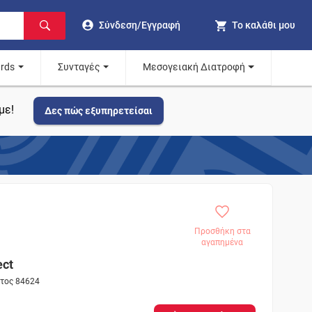
Σύνδεση/Εγγραφή
Το καλάθι μου
ards
Συνταγές
Μεσογειακή Διατροφή
με!
Δες πώς εξυπηρετείσαι
Προσθήκη στα
αγαπημένα
ct
ντος 84624