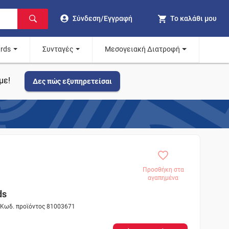
Σύνδεση/Εγγραφή
Το καλάθι μου
ards
Συνταγές
Μεσογειακή Διατροφή
με!
Δες πώς εξυπηρετείσαι
Προσθήκη στα
αγαπημένα
ds
- Κωδ. προϊόντος 81003671