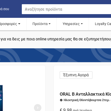
μά σου
Προσφορές
Προϊόντα
Υπηρεσίες
Loyalty C
για να δεις με ποια online υπηρεσία μας θα σε εξυπηρετήσου
Έξυπνη Αγορά
ORAL B Ανταλλακτικά Ki
Ηλεκτρική Οδοντόβουρτσα 2τεμ.
€ 9.98
ανά τεμάχιο