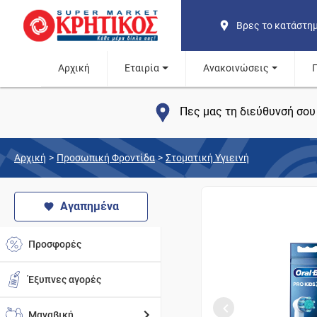
Βρες το κατάστη
Αρχική
Εταιρία
Ανακοινώσεις
Πες μας τη διεύθυνσή σου 
Αρχική
>
Προσωπική Φροντίδα
>
Στοματική Υγιεινή
Αγαπημένα
Προσφορές
Έξυπνες αγορές
Μαναβική