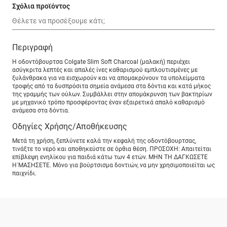
Σχόλια προϊόντος
Περιγραφή
Η οδοντόβουρτσα Colgate Slim Soft Charcoal (μαλακή) περιέχει
ασύγκριτα λεπτές και απαλές ίνες καθαρισμού εμπλουτισμένες με
ξυλάνθρακα για να εισχωρούν και να απομακρύνουν τα υπολείμματα
τροφής από τα δυσπρόσιτα σημεία ανάμεσα στα δόντια και κατά μήκος
της γραμμής των ούλων. Συμβάλλει στην απομάκρυνση των βακτηρίων
με μηχανικό τρόπο προσφέροντας έναν εξαιρετικά απαλό καθαρισμό
ανάμεσα στα δόντια.
Οδηγίες Χρήσης/Αποθήκευσης
Μετά τη χρήση, ξεπλύνετε καλά την κεφαλή της οδοντόβουρτσας,
τινάξτε το νερό και αποθηκεύστε σε όρθια θέση. ΠΡΟΣΟΧΗ: Απαιτείται
επίβλεψη ενηλίκου για παιδιά κάτω των 4 ετών. ΜΗΝ ΤΗ ΔΑΓΚΩΣΕΤΕ
Η΄ΜΑΣΗΣΕΤΕ. Μόνο για βούρτσισμα δοντιών, να μην χρησιμοποιείται ως
παιχνίδι.