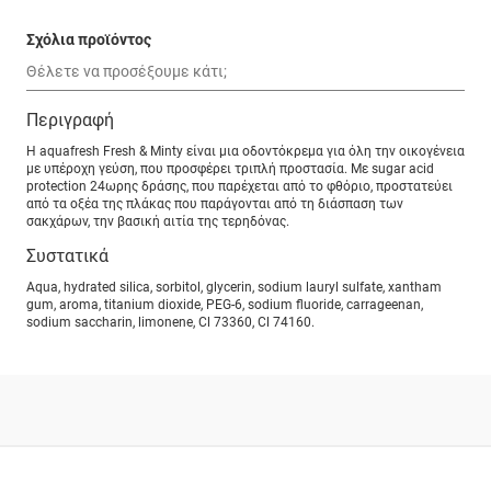
Σχόλια προϊόντος
Περιγραφή
Η aquafresh Fresh & Minty είναι μια οδοντόκρεμα για όλη την οικογένεια
με υπέροχη γεύση, που προσφέρει τριπλή προστασία. Με sugar acid
protection 24ωρης δράσης, που παρέχεται από το φθόριο, προστατεύει
από τα οξέα της πλάκας που παράγονται από τη διάσπαση των
σακχάρων, την βασική αιτία της τερηδόνας.
Συστατικά
Aqua, hydrated silica, sorbitol, glycerin, sodium lauryl sulfate, xantham
gum, aroma, titanium dioxide, PEG-6, sodium fluoride, carrageenan,
sodium saccharin, limonene, Cl 73360, Cl 74160.