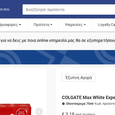
μά σου
Προσφορές
Προϊόντα
Υπηρεσίες
Loyalty C
για να δεις με ποια online υπηρεσία μας θα σε εξυπηρετήσου
Έξυπνη Αγορά
COLGATE Max White Exper
Οδοντόκρεμα 75ml
- Κωδ. προϊόντ
€ 3.18
ανά τεμάχιο