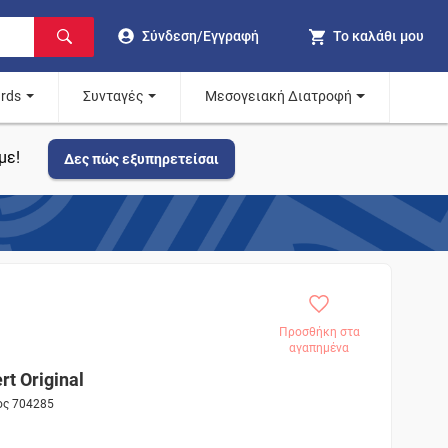
Σύνδεση/Εγγραφή
Το καλάθι μου
ards
Συνταγές
Μεσογειακή Διατροφή
με!
Δες πώς εξυπηρετείσαι
Προσθήκη στα
αγαπημένα
t Original
ος 704285