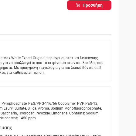
Προσθήκη
 Max White Expert Original περιέχει συστατικά λεύκανσης
ι για να απαλλαγείτε από το κιτρίνισμα ετών και λεκέδες που
ήματα. Με προηγμένη τεχνολογία για πιο λευκά δόντια σε 5
λτο, για καθημερινή χρήση.
ium Pyrophosphate, PEG/PPG-116/66 Copolymer, PVP, PEG-12,
 Lauryl Sulfate, Silica, Aroma, Sodium Monofluorophosphate,
Saccharin, Hydrogen Peroxide, Limonene. Contains: Sodium
ide content: 1450 ppm
ευσης