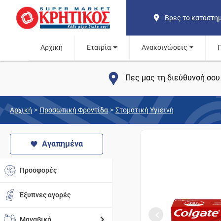
Βρες το κατάστη
Αρχική
Εταιρία
Ανακοινώσεις
Πες μας τη διεύθυνσή σου 
Αρχική
>
Προσωπική Φροντίδα
>
Στοματική Υγιεινή
Αγαπημένα
Προσφορές
Έξυπνες αγορές
Μαναβική