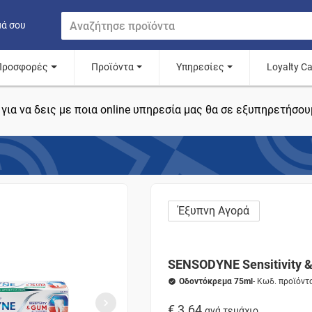
μά σου
Προσφορές
Προϊόντα
Υπηρεσίες
Loyalty C
για να δεις με ποια online υπηρεσία μας θα σε εξυπηρετήσου
Έξυπνη Αγορά
SENSODYNE Sensitivity 
Οδοντόκρεμα 75ml
- Κωδ. προϊόντ
€ 3.64
ανά τεμάχιο