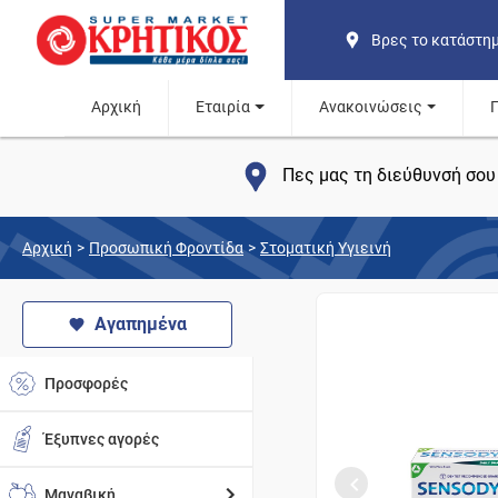
Βρες το κατάστη
Αρχική
Εταιρία
Ανακοινώσεις
Πες μας τη διεύθυνσή σου 
Αρχική
>
Προσωπική Φροντίδα
>
Στοματική Υγιεινή
Αγαπημένα
Προσφορές
Έξυπνες αγορές
Μαναβική