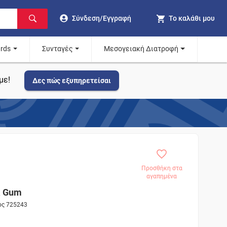
Σύνδεση/Εγγραφή
Το καλάθι μου
ards
Συνταγές
Μεσογειακή Διατροφή
με!
Δες πώς εξυπηρετείσαι
Προσθήκη στα
αγαπημένα
& Gum
ος 725243