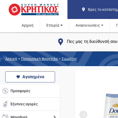
Βρες το κατάστη
Αρχική
Εταιρία
Ανακοινώσεις
Πες μας τη διεύθυνσή σου 
Αρχική
>
Προσωπική Φροντίδα
>
Σώματος
Αγαπημένα
Προσφορές
Έξυπνες αγορές
Μαναβική