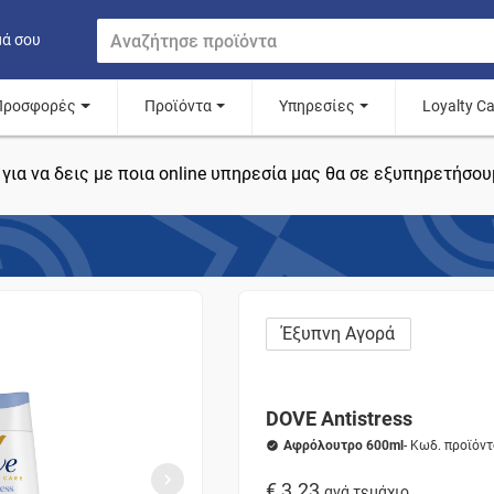
μά σου
Προσφορές
Προϊόντα
Υπηρεσίες
Loyalty C
για να δεις με ποια online υπηρεσία μας θα σε εξυπηρετήσου
Έξυπνη Αγορά
DOVE Antistress
Αφρόλουτρο 600ml
- Κωδ. προϊόν
€ 3.23
ανά τεμάχιο