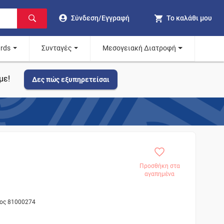
Σύνδεση/Εγγραφή
Το καλάθι μου
ards
Συνταγές
Μεσογειακή Διατροφή
με!
Δες πώς εξυπηρετείσαι
Προσθήκη στα
αγαπημένα
τος 81000274