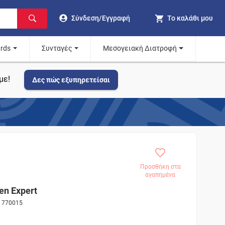
Σύνδεση/Εγγραφή
Το καλάθι μου
ards
Συνταγές
Μεσογειακή Διατροφή
με!
Δες πώς εξυπηρετείσαι
Προσθήκη στα
αγαπημένα
en Expert
ς 770015