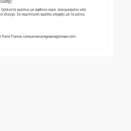
ευσης
α ξεπλύντε αμέσως με άφθονο νερό. Δοκιμασμένο υπό
ό έλεγχο. Σε περίπτωση άμεσης επαφής με τα μάτια,
5008 Paris France, consumercaregreece@loreal.com