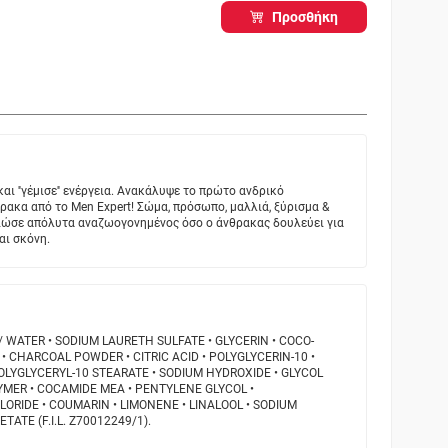
Προσθήκη
και ''γέμισε'' ενέργεια. Ανακάλυψε το πρώτο ανδρικό
ρακα από το Men Expert! Σώμα, πρόσωπο, μαλλιά, ξύρισμα &
Νιώσε απόλυτα αναζωογονημένος όσο ο άνθρακας δουλεύει για
αι σκόνη.
/ WATER • SODIUM LAURETH SULFATE • GLYCERIN • COCO-
• CHARCOAL POWDER • CITRIC ACID • POLYGLYCERIN-10 •
OLYGLYCERYL-10 STEARATE • SODIUM HYDROXIDE • GLYCOL
YMER • COCAMIDE MEA • PENTYLENE GLYCOL •
ORIDE • COUMARIN • LIMONENE • LINALOOL • SODIUM
ATE (F.I.L. Z70012249/1).