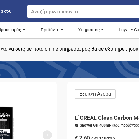
μά σου
Προσφορές
Προϊόντα
Υπηρεσίες
Loyalty C
για να δεις με ποια online υπηρεσία μας θα σε εξυπηρετήσου
Έξυπνη Αγορά
L΄OREAL Clean Carbon M
Shower Gel 400ml
- Κωδ. προϊόντο
€ 2.60
ανά τεμάχιο