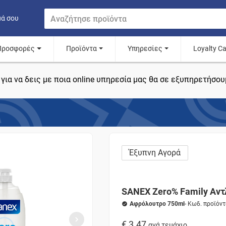
μά σου
Προσφορές
Προϊόντα
Υπηρεσίες
Loyalty C
για να δεις με ποια online υπηρεσία μας θα σε εξυπηρετήσου
Έξυπνη Αγορά
SANEX Zero% Family Αντ
Αφρόλουτρο 750ml
- Κωδ. προϊόν
€ 3.47
ανά τεμάχιο