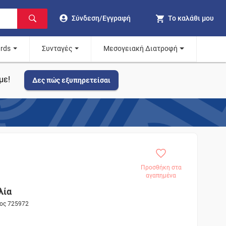
Σύνδεση/Εγγραφή
Το καλάθι μου
ards
Συνταγές
Μεσογειακή Διατροφή
με!
Δες πώς εξυπηρετείσαι
Προσθήκη στα
αγαπημένα
λία
τος 725972