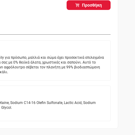
Προσθήκη
ly για πρόσωπο, μαλλιά και σώμα έχει προσεκτικά επιλεγμένα
 σας με 0% θειϊκά άλατα, χρωστικές και σαπούνι. Αυτό το
an αφρόλουτρο σέβεται τον πλανήτη με 99% βιοδιασπώμενη
κάλι.
taine, Sodium C14-16 Olefin Sulfonate, Lactic Acid, Sodium
 Glycol.