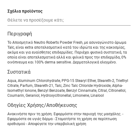
Σχόλια προϊόντος
Περιγραφή
Το Αποσμητικό Neutro Roberts Powder Fresh, με ασυναγώνιστο άρωμα
Talc, είναι extra αποτελεσματικό κατά του ιδρώτα και της κακοσμίας,
ακόμα και για ευαίσθητες επιδερμίδες. Περιέχει φυσικά συστατικά, τα
οποία είναι αποτελεσματικά αλλά και φιλικά προς την επιδερμίδα, 0%
οινόπνευμα και 100% derma sensitive. Δερματολογικά ελεγμένο.
Συστατικά
Aqua, Aluminum Chlorohydrate, PPG-15 Stearyl Ether, Steareth-2, Triethyl
Citrate, Parfum, Steareth-21, Talc, Zinc Talc Chloride Hydroxide, Alpha-
Isomethyl Ionone, Benzyl Benzoate, Benzyl Cinnamate, Citral, Citronellol,
Coumarin, Geraniol, Hydroxycitronellal, Limonene, Linalool
Οδηγίες Χρήσης/Αποθήκευσης
Ανακινήστε πριν τη χρήση. Εφαρμόστε στην περιοχή της μασχάλης. -
Εφαρμόστε σε υγιές δέρμα - Σταματήστε τη χρήση σε περίπτωση
ερεθισμού - Αποφύγετε την υπερβολική χρήση