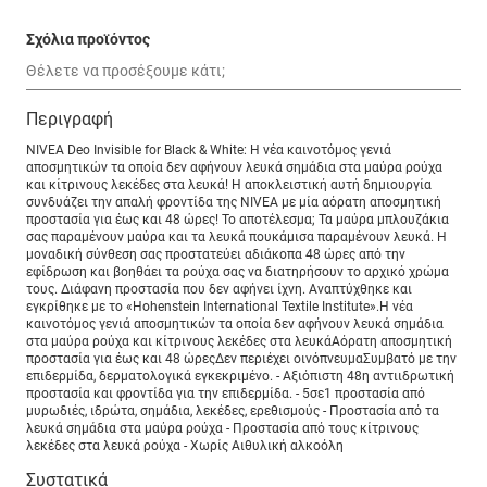
Σχόλια προϊόντος
Περιγραφή
NIVEA Deo Invisible for Black & White: Η νέα καινοτόμος γενιά
αποσμητικών τα οποία δεν αφήνουν λευκά σημάδια στα μαύρα ρούχα
και κίτρινους λεκέδες στα λευκά! Η αποκλειστική αυτή δημιουργία
συνδυάζει την απαλή φροντίδα της NIVEA με μία αόρατη αποσμητική
προστασία για έως και 48 ώρες! Το αποτέλεσμα; Τα μαύρα μπλουζάκια
σας παραμένουν μαύρα και τα λευκά πουκάμισα παραμένουν λευκά. Η
μοναδική σύνθεση σας προστατεύει αδιάκοπα 48 ώρες από την
εφίδρωση και βοηθάει τα ρούχα σας να διατηρήσουν το αρχικό χρώμα
τους. Διάφανη προστασία που δεν αφήνει ίχνη. Αναπτύχθηκε και
εγκρίθηκε με το «Hohenstein International Textile Institute».Η νέα
καινοτόμος γενιά αποσμητικών τα οποία δεν αφήνουν λευκά σημάδια
στα μαύρα ρούχα και κίτρινους λεκέδες στα λευκάAόρατη αποσμητική
προστασία για έως και 48 ώρεςΔεν περιέχει οινόπνευμαΣυμβατό με την
επιδερμίδα, δερματολογικά εγκεκριμένο. - Αξιόπιστη 48η αντιιδρωτική
προστασία και φροντίδα για την επιδερμίδα. - 5σε1 προστασία από
μυρωδιές, ιδρώτα, σημάδια, λεκέδες, ερεθισμούς - Προστασία από τα
λευκά σημάδια στα μαύρα ρούχα - Προστασία από τους κίτρινους
λεκέδες στα λευκά ρούχα - Xωρίς Αιθυλική αλκοόλη
Συστατικά