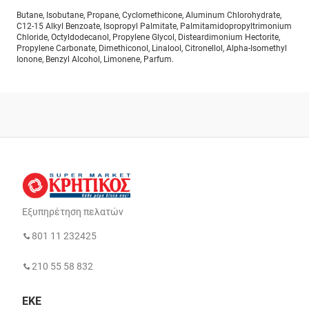
Butane, Isobutane, Propane, Cyclomethicone, Aluminum Chlorohydrate,
C12-15 Alkyl Benzoate, Isopropyl Palmitate, Palmitamidopropyltrimonium
Chloride, Octyldodecanol, Propylene Glycol, Disteardimonium Hectorite,
Propylene Carbonate, Dimethiconol, Linalool, Citronellol, Alpha-Isomethyl
Ionone, Benzyl Alcohol, Limonene, Parfum.
Εξυπηρέτηση πελατών
801 11 232425
210 55 58 832
ΕΚΕ