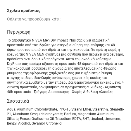
Σχόλια προϊόντος
Περιγραφή
Το αποσμητικό NIVEA Men Dry Impact Plus σας δίνει εξαιρετική
προστασία από τον ιδρώτα για στεγνή αίσθηση περιποίησης και 48
ώρες προστασία από τον ιδρώτα και την κακοσμία. Για πρώτη φορά, η
έρευνα της NIVEA MEN ανέπτυξε μια σύνθεση που περιέχει ένα δεύτερο,
πρόσθετο αντιιδρωτικό παράγοντα. Αυτό το μοναδικό «σύστημα
DryPlus» σάς παρέχει αξιόπιστη προστασία 48 ώρες από τον ιδρώτα και
την κακοσμίαΠροσφέρει τη σιγουριά της αποτελεσματικής 48ωρης
ρύθμισης της εφίδρωσης, χαρίζοντάς σας μια ευχάριστη αίσθηση
στεγνής επιδερμίδαςΧωρίς οινόπνευμα, χρωστικές ουσίες και
συντηρητικά.Συμβατό με την επιδερμίδα, δερματολογικά εγκεκριμένο. '-
Δυνατή προστασία, δοκιμασμένη σε πραγματικές συνθήκες - Αξιόπιστη
48h προστασία - Γρήγορη Απορρόφηση - Χωρίς Αιθυλική Αλκοόλη
Συστατικά
Aqua, Aluminum Chlorohydrate, PPG-15 Stearyl Ether, Steareth-2, Steareth-
21, Aluminum Sesquichlorohydrate, Parfum, Magnesium Aluminum
Silicate, Persea Gratissima Oil, Trisodium EDTA, BHT, Linalool, Limonene,
Benzyl Alcohol, Geraniol, Citronellol