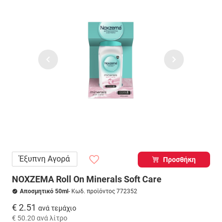
Έξυπνη Αγορά
Προσθήκη
NOXZEMA Roll On Minerals Soft Care
Αποσμητικό 50ml
- Κωδ. προϊόντος 772352
€ 2.51
ανά τεμάχιο
€ 50.20
ανά λίτρο