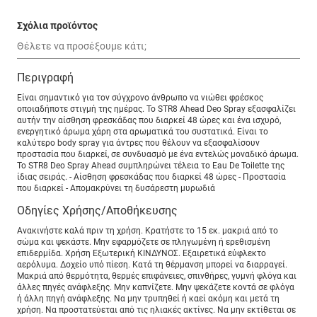
Σχόλια προϊόντος
Περιγραφή
Είναι σημαντικό για τον σύγχρονο άνθρωπο να νιώθει φρέσκος
οποιαδήποτε στιγμή της ημέρας. Το STR8 Ahead Deo Spray εξασφαλίζει
αυτήν την αίσθηση φρεσκάδας που διαρκεί 48 ώρες και ένα ισχυρό,
ενεργητικό άρωμα χάρη στα αρωματικά του συστατικά. Είναι το
καλύτερο body spray για άντρες που θέλουν να εξασφαλίσουν
προστασία που διαρκεί, σε συνδυασμό με ένα εντελώς μοναδικό άρωμα.
Το STR8 Deo Spray Ahead συμπληρώνει τέλεια το Eau De Toilette της
ίδιας σειράς. - Αίσθηση φρεσκάδας που διαρκεί 48 ώρες - Προστασία
που διαρκεί - Απομακρύνει τη δυσάρεστη μυρωδιά
Οδηγίες Χρήσης/Αποθήκευσης
Ανακινήστε καλά πριν τη χρήση. Κρατήστε το 15 εκ. μακριά από το
σώμα και ψεκάστε. Μην εφαρμόζετε σε πληγωμένη ή ερεθισμένη
επιδερμίδα. Χρήση Εξωτερική ΚΙΝΔΥΝΟΣ. Εξαιρετικά εύφλεκτο
αερόλυμα. Δοχείο υπό πίεση. Κατά τη θέρμανση μπορεί να διαρραγεί.
Μακριά από θερμότητα, θερμές επιφάνειες, σπινθήρες, γυμνή φλόγα και
άλλες πηγές ανάφλεξης. Μην καπνίζετε. Μην ψεκάζετε κοντά σε φλόγα
ή άλλη πηγή ανάφλεξης. Να μην τρυπηθεί ή καεί ακόμη και μετά τη
χρήση. Να προστατεύεται από τις ηλιακές ακτίνες. Να μην εκτίθεται σε