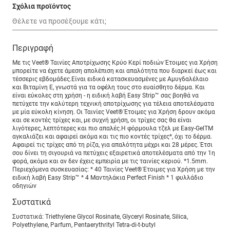
Σχόλια προϊόντος
Περιγραφή
Με τις Veet® Ταινίες Αποτρίχωσης Κρύο Κερί ποδιών Έτοιμες για Χρήση
μπορείτε να έχετε άμεση απολέπιση και απαλότητα που διαρκεί έως και
τέσσερις εβδομάδες.Είναι ειδικά κατασκευασμένες με Αμυγδαλέλαιο
και Βιταμίνη Ε, γνωστά για τα οφέλη τους στο ευαίσθητο δέρμα. Και
είναι εύκολες στη χρήση - η ειδική λαβή Easy Strip™ σας βοηθά να
πετύχετε την καλύτερη τεχνική αποτρίχωσης για τέλεια αποτελέσματα
με μία εύκολη κίνηση. Οι Ταινίες Veet® Έτοιμες για Χρήση δρουν ακόμα
και σε κοντές τρίχες και, με συχνή χρήση, οι τρίχες σας θα είναι
λιγότερες, λεπτότερες και πιο απαλές.Η φόρμουλα τζελ με Easy-GelTM
αγκαλιάζει και αφαιρεί ακόμα και τις πιο κοντές τρίχες*, όχι το δέρμα.
Αφαιρεί τις τρίχες από τη ρίζα, για απαλότητα μέχρι και 28 μέρες. Έτσι
σου δίνει τη σιγουριά να πετύχεις εξαιρετικά αποτελέσματα από την 1η
φορά, ακόμα και αν δεν έχεις εμπειρία με τις ταινίες κεριού. *1.5mm.
Περιεχόμενα συσκευασίας: * 40 Ταινίες Veet® Έτοιμες για Χρήση με την
ειδική λαβή Easy Strip™ * 4 Μαντηλάκια Perfect Finish * 1 φυλλάδιο
οδηγιών
Συστατικά
Συστατικά: Triethylene Glycol Rosinate, Glyceryl Rosinate, Silica,
Polyethylene, Parfum, Pentaerythrityl Tetra-di-t-butyl