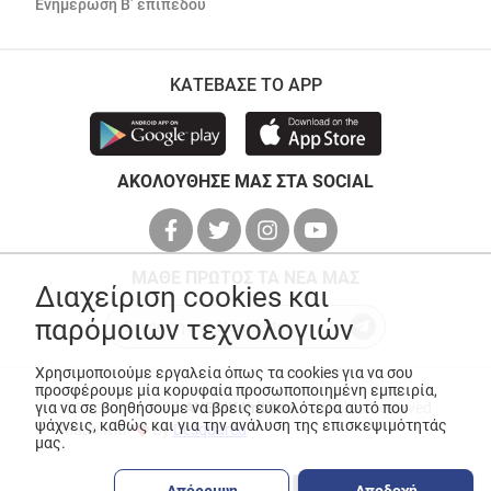
Ενημέρωση Β’ επιπέδου
ΚΑΤΕΒΑΣΕ ΤΟ APP
ΑΚΟΛΟΥΘΗΣΕ ΜΑΣ ΣΤΑ SOCIAL
ΜΑΘΕ ΠΡΩΤΟΣ ΤΑ ΝΕΑ ΜΑΣ
Διαχείριση cookies και
παρόμοιων τεχνολογιών
Χρησιμοποιούμε εργαλεία όπως τα cookies για να σου
προσφέρουμε μία κορυφαία προσωποποιημένη εμπειρία,
για να σε βοηθήσουμε να βρεις ευκολότερα αυτό που
© Copyright 2026
ANEDIK Kritikos
. All Rights Reserved
ψάχνεις, καθώς και για την ανάλυση της επισκεψιμότητάς
Made with
by
Desquared
μας.