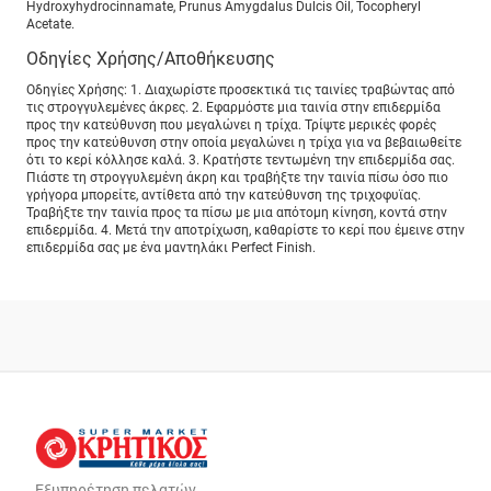
Hydroxyhydrocinnamate, Prunus Amygdalus Dulcis Oil, Tocopheryl
Acetate.
Οδηγίες Χρήσης/Αποθήκευσης
Οδηγίες Χρήσης: 1. Διαχωρίστε προσεκτικά τις ταινίες τραβώντας από
τις στρογγυλεμένες άκρες. 2. Εφαρμόστε μια ταινία στην επιδερμίδα
προς την κατεύθυνση που μεγαλώνει η τρίχα. Τρίψτε μερικές φορές
προς την κατεύθυνση στην οποία μεγαλώνει η τρίχα για να βεβαιωθείτε
ότι το κερί κόλλησε καλά. 3. Κρατήστε τεντωμένη την επιδερμίδα σας.
Πιάστε τη στρογγυλεμένη άκρη και τραβήξτε την ταινία πίσω όσο πιο
γρήγορα μπορείτε, αντίθετα από την κατεύθυνση της τριχοφυϊας.
Τραβήξτε την ταινία προς τα πίσω με μια απότομη κίνηση, κοντά στην
επιδερμίδα. 4. Μετά την αποτρίχωση, καθαρίστε το κερί που έμεινε στην
επιδερμίδα σας με ένα μαντηλάκι Perfect Finish.
Εξυπηρέτηση πελατών