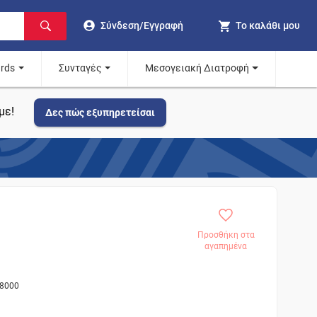
Σύνδεση/Εγγραφή
Το καλάθι μου
ards
Συνταγές
Μεσογειακή Διατροφή
με!
Δες πώς εξυπηρετείσαι
Προσθήκη στα
αγαπημένα
88000