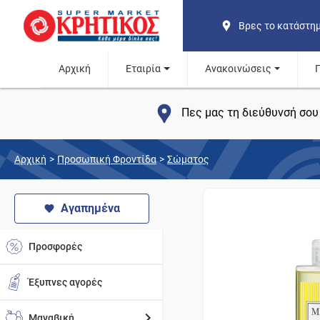
Βρες το κατάστη
Αρχική
Εταιρία
Ανακοινώσεις
Πες μας τη διεύθυνσή σου 
Αρχική
>
Προσωπική Φροντίδα
>
Σώματος
Αγαπημένα
Προσφορές
Έξυπνες αγορές
Μαναβική