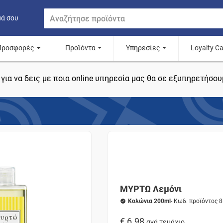
μά σου
Προσφορές
Προϊόντα
Υπηρεσίες
Loyalty C
για να δεις με ποια online υπηρεσία μας θα σε εξυπηρετήσου
ΜΥΡΤΩ Λεμόνι
Κολώνια 200ml
- Κωδ. προϊόντος 
€ 6.98
ανά τεμάχιο