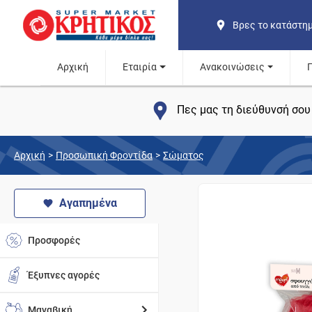
Βρες το κατάστη
Αρχική
Εταιρία
Ανακοινώσεις
Πες μας τη διεύθυνσή σου 
Αρχική
>
Προσωπική Φροντίδα
>
Σώματος
Αγαπημένα
Προσφορές
Έξυπνες αγορές
Μαναβική