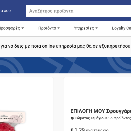
μά σου
Προσφορές
Προϊόντα
Υπηρεσίες
Loyalty C
για να δεις με ποια online υπηρεσία μας θα σε εξυπηρετήσου
ΕΠΙΛΟΓΗ ΜΟΥ Σφουγγάρι
Σώματος Τεμάχιο
- Κωδ. προϊόντο
€ 1.29
ανά τεμάχιο