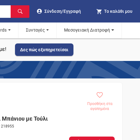
Σύνδεση/Εγγραφή
Το καλάθι μου
ards
Συνταγές
Μεσογειακή Διατροφή
με!
Δες πώς εξυπηρετείσαι
Προσθήκη στα
αγαπημένα
 Μπάνιου με Τούλι
ς 218955