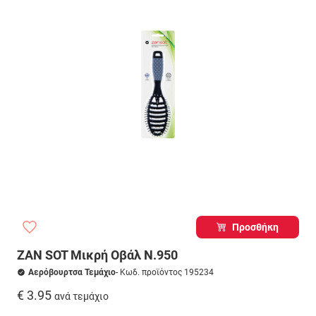
Προσθήκη
ZAN SOT Μικρή Οβάλ Ν.950
Αερόβουρτσα Τεμάχιο
- Κωδ. προϊόντος 195234
€ 3.95
ανά τεμάχιο