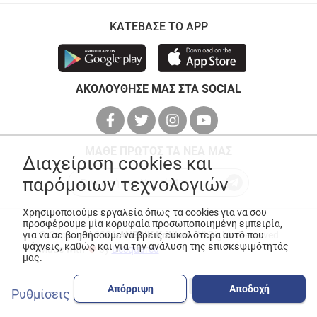
ΚΑΤΕΒΑΣΕ ΤΟ APP
ΑΚΟΛΟΥΘΗΣΕ ΜΑΣ ΣΤΑ SOCIAL
ΜΑΘΕ ΠΡΩΤΟΣ ΤΑ ΝΕΑ ΜΑΣ
Διαχείριση cookies και
παρόμοιων τεχνολογιών
Χρησιμοποιούμε εργαλεία όπως τα cookies για να σου
προσφέρουμε μία κορυφαία προσωποποιημένη εμπειρία,
για να σε βοηθήσουμε να βρεις ευκολότερα αυτό που
© Copyright 2026
ANEDIK Kritikos
. All Rights Reserved
ψάχνεις, καθώς και για την ανάλυση της επισκεψιμότητάς
Made with
by
Desquared
μας.
Απόρριψη
Αποδοχή
Ρυθμίσεις