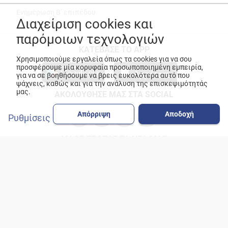
Ενημέρωση Β’ επιπέδου
Διαχείριση cookies και
παρόμοιων τεχνολογιών
ΚΑΤΕΒΑΣΕ ΤΟ APP
Χρησιμοποιούμε εργαλεία όπως τα cookies για να σου
προσφέρουμε μία κορυφαία προσωποποιημένη εμπειρία,
για να σε βοηθήσουμε να βρεις ευκολότερα αυτό που
ψάχνεις, καθώς και για την ανάλυση της επισκεψιμότητάς
μας.
ΑΚΟΛΟΥΘΗΣΕ ΜΑΣ ΣΤΑ SOCIAL
Απόρριψη
Αποδοχή
Ρυθμίσεις
ΜΑΘΕ ΠΡΩΤΟΣ ΤΑ ΝΕΑ ΜΑΣ
© Copyright 2026
ANEDIK Kritikos
. All Rights Reserved
Made with
by
Desquared