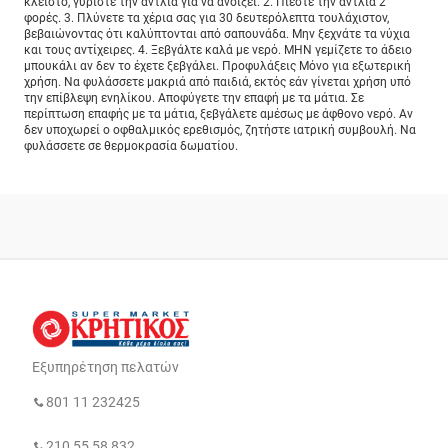
κλειστό, γυρίστε την αντλία για να ανοίξει. 2. Πιέστε την αντλία 2
φορές. 3. Πλύνετε τα χέρια σας για 30 δευτερόλεπτα τουλάχιστον,
βεβαιώνοντας ότι καλύπτονται από σαπουνάδα. Μην ξεχνάτε τα νύχια
και τους αντίχειρες. 4. Ξεβγάλτε καλά με νερό. ΜΗΝ γεμίζετε το άδειο
μπουκάλι αν δεν το έχετε ξεβγάλει. Προφυλάξεις Μόνο για εξωτερική
χρήση. Να φυλάσσετε μακριά από παιδιά, εκτός εάν γίνεται χρήση υπό
την επίβλεψη ενηλίκου. Αποφύγετε την επαφή με τα μάτια. Σε
περίπτωση επαφής με τα μάτια, ξεβγάλετε αμέσως με άφθονο νερό. Αν
δεν υποχωρεί ο οφθαλμικός ερεθισμός, ζητήστε ιατρική συμβουλή. Να
φυλάσσετε σε θερμοκρασία δωματίου.
Εξυπηρέτηση πελατών
801 11 232425
210 55 58 832