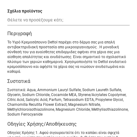
Σχόλια προϊόντος
Περιγραφή
Το Υγρό Κρεμοσάπουνο Dettol παρέχει στο δέρμα σας μια απαλή
αντιβακτηριδιακή προστασία απο μικροοργανισμούς . Η μοναδική
σύνθεσή του για ευαίσθητες επιδερμιδες αφήνει στα χέρια σας μια
αίσθηση απαλότητας και ενυδάτωσης. Είναι σημαντικό το σχολαστικό
πλύσιμο των χεριών καθημερινά. Χρησιμοποιήστε το Dettol ενυδατικό
κρεμοσάπουνο και αφήστε τα χέρια σας να νιώσουν ενυδατωμένα και
καθαρά.
Συστατικά
Συστατικά: Aqua, Ammonium Lauryl Sulfate, Sodium Laureth Sulfate,
Glycerin, Sodium Chloride, Cocamide MEA, Styrene/Acrylates Copolymer,
Citric Acid, Salicylic Acid, Parfum, Tetrasodium EDTA, Propylene Glycol,
Chamomilla Recutita Flower Extract, Magnesium Nitrate,
Methylchloroisothiazolinone, Magnesium Chloride, Methylisothiazolinone,
Sodium Ferrocyanide
Οδηγίες Χρήσης/Αποθήκευσης
Οδηγίες Χρήσης 1. Αφού σιγουρευτείτε ότι το καπάκι είναι σφιχτά