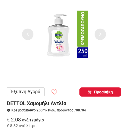
Έξυπνη Αγορά
Προσθήκη
DETTOL Χαμομήλι Αντλία
Κρεμοσάπουνο 250ml
- Κωδ. προϊόντος 708704
€ 2.08
ανά τεμάχιο
€ 8.32
ανά λίτρο