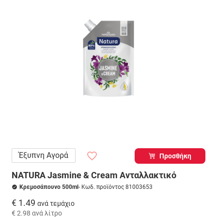
Έξυπνη Αγορά
Προσθήκη
NATURA Jasmine & Cream Ανταλλακτικό
Κρεμοσάπουνο 500ml
- Κωδ. προϊόντος 81003653
€ 1.49
ανά τεμάχιο
€ 2.98
ανά λίτρο