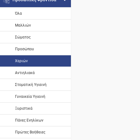
Όλα
Μαλλιών
Σώματος
Προσώπου
Χεριών
Αντιηλιακά
Στοματική Υγιεινή
Γυναικεία Υγιεινή
Ξυριστικά
Πάνες Ενηλίκων
Πρώτες Βοήθειες