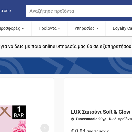
μά σου
Προσφορές
Προϊόντα
Υπηρεσίες
Loyalty C
για να δεις με ποια online υπηρεσία μας θα σε εξυπηρετήσου
LUX Σαπούνι Soft & Glow
Συσκεαυασία 90γρ.
- Κωδ. προϊόν
€ 0.84
ανά τεμάχιο