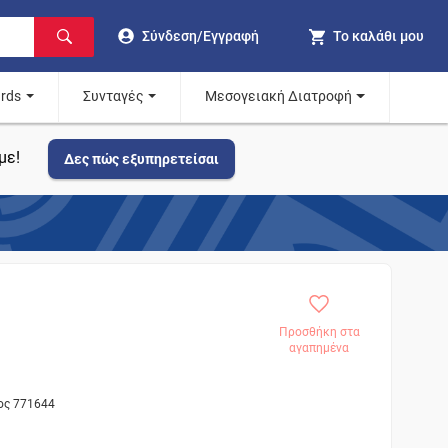
Σύνδεση/Εγγραφή
Το καλάθι μου
ards
Συνταγές
Μεσογειακή Διατροφή
με!
Δες πώς εξυπηρετείσαι
Προσθήκη στα
αγαπημένα
τος 771644