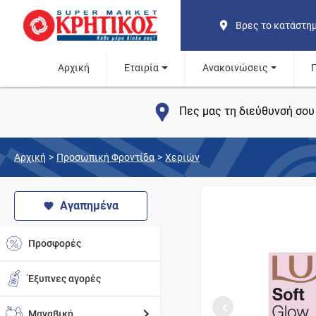
Βρες το κατάστη
Αρχική
Εταιρία
Ανακοινώσεις
Πες μας τη διεύθυνσή σου 
Αρχική
>
Προσωπική Φροντίδα
>
Χεριών
Αγαπημένα
Προσφορές
Έξυπνες αγορές
Μαναβική