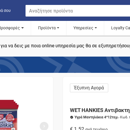
μά σου
Προσφορές
Προϊόντα
Υπηρεσίες
Loyalty C
για να δεις με ποια online υπηρεσία μας θα σε εξυπηρετήσου
Έξυπνη Αγορά
WET HANKIES Αντιβακτηρ
Υγρά Μαντηλάκια 4*12τεμ.
- Κωδ.
€ 1.52
ανά τεμάχιο