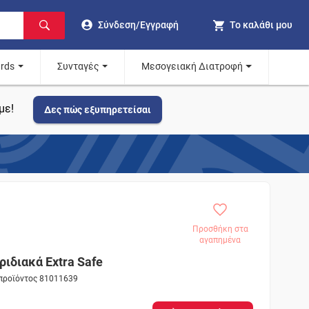
Σύνδεση/Εγγραφή
Το καλάθι μου
ards
Συνταγές
Μεσογειακή Διατροφή
με!
Δες πώς εξυπηρετείσαι
Προσθήκη στα
αγαπημένα
ιδιακά Extra Safe
 προϊόντος 81011639