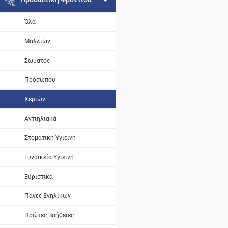
Όλα
Μαλλιών
Σώματος
Προσώπου
Χεριών
Αντιηλιακά
Στοματική Υγιεινή
Γυναικεία Υγιεινή
Ξυριστικά
Πάνες Ενηλίκων
Πρώτες Βοήθειες