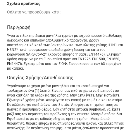
Σχόλια προϊόντος
Περιγραφή
Υγρά αντιβακτηριδιακά μαντήλια χεριών με ισχυρό ποσοστό αιθυλικής
αλκοόλης και επιπλέον απολυμαντικό παράγοντα. Δρουν
αποτελεσματικά κατά των βακτηρίων και των ιών της γρίπης Η1Ν1 και
Η3Ν2* , ενώ προσφέρουν αποδεδειγμένη δράση και κατά του
κορωνοϊού SARS-CoV-2*. (Χρόνος επαφής 1' βάσει ΕΝ14476). Ελεγμένη
δράση σύμφωνα με τα Ευρωπαϊκά πρότυπα ΕΝ1276, ΕΝ1500, ΕΝ1650,
ΕΝ14476. Εγκεκριμένα από τον Ε.Ο.Φ. Σε συσκευασία των 63 τεμαχίων
με καπάκι.
Οδηγίες Χρήσης/Αποθήκευσης
Υγραίνουμε τα χέρια με ένα μαντηλάκι και τα κρατάμε υγρά για
τουλάχιστον ένα (1) λεπτό. Είναι σημαντικό τα χέρια να διατηρούνται
υγρά καθ' όλη τη διάρκεια της χρήσης. Μην ξεπλένετε. Μην εισπνέετε.
Εξωτερική χρήση μόνο. Αποφύγετε την επαφή με τα μάτια και το στόμα.
Κατάλληλα για παιδιά άνω των 3 ετών. Αποφύγετε τη χρήση τους σε
πληγές ή ερεθισμένο δέρμα. Εάν ζητήσετε ιατρική συμβουλή, να έχετε
μαζί σας τον περιέκτη του προϊόντος ή την ετικέτα. Μακριά από παιδιά.
Εφοδιαστείτε με τις ειδικές οδηγίες πριν τη χρήση. Μακριά από
θερμότητα, θερμές επιφάνειες, σπινθήρες, γυμνή φλόγα, και άλλες πηγές
ανάφλεξης. Σε περίπτωση επαφής με τα μάτια, ξεπλύνετε προσεκτικά με