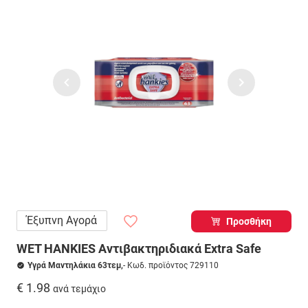
Έξυπνη Αγορά
Προσθήκη
WET HANKIES Αντιβακτηριδιακά Extra Safe
Υγρά Μαντηλάκια 63τεμ,
- Κωδ. προϊόντος 729110
€ 1.98
ανά τεμάχιο