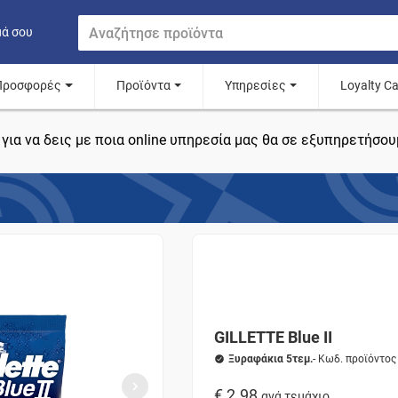
μά σου
Προσφορές
Προϊόντα
Υπηρεσίες
Loyalty C
για να δεις με ποια online υπηρεσία μας θα σε εξυπηρετήσου
GILLETTE Blue II
Ξυραφάκια 5τεμ.
- Κωδ. προϊόντο
€ 2.98
ανά τεμάχιο