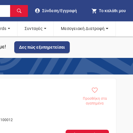
Σύνδεση/Εγγραφή
Το καλάθι μου
ards
Συνταγές
Μεσογειακή Διατροφή
με!
Δες πώς εξυπηρετείσαι
Προσθήκη στα
αγαπημένα
ς 100012