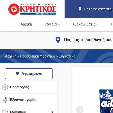
Βρες το κατάστη
Αρχική
Εταιρία
Ανακοινώσεις
Πες μας τη διεύθυνσή σου 
Αρχική
>
Προσωπική Φροντίδα
>
Ξυριστικά
Αγαπημένα
Προσφορές
Έξυπνες αγορές
Μαναβική