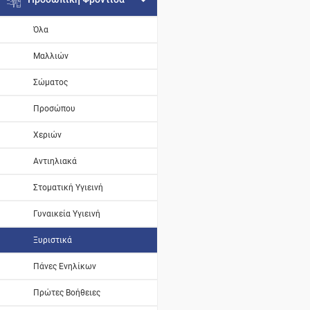
Όλα
Μαλλιών
Σώματος
Προσώπου
Χεριών
Αντιηλιακά
Στοματική Υγιεινή
Γυναικεία Υγιεινή
Ξυριστικά
Πάνες Ενηλίκων
Πρώτες Βοήθειες