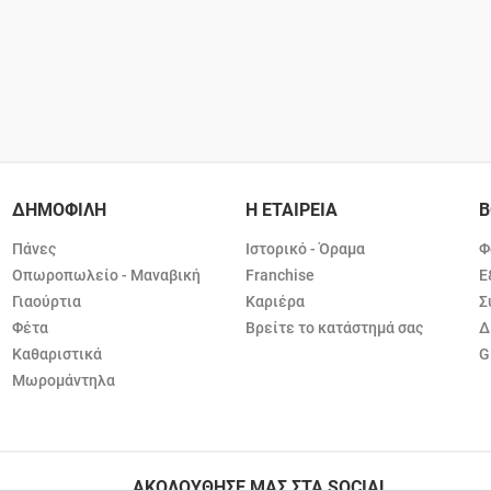
ΔΗΜΟΦΙΛΗ
Η ΕΤΑΙΡΕΙΑ
Β
Πάνες
Ιστορικό - Όραμα
Φ
Οπωροπωλείο - Μαναβική
Franchise
Ε
Γιαούρτια
Καριέρα
Σ
Φέτα
Βρείτε το κατάστημά σας
Δ
Καθαριστικά
G
Μωρομάντηλα
ΑΚΟΛΟΥΘΗΣΕ ΜΑΣ ΣΤΑ SOCIAL