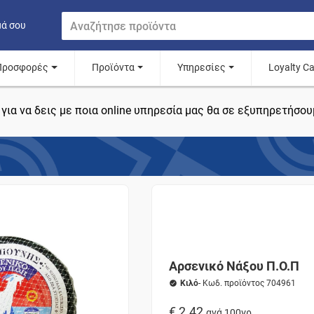
μά σου
Προσφορές
Προϊόντα
Υπηρεσίες
Loyalty C
για να δεις με ποια online υπηρεσία μας θα σε εξυπηρετήσου
Αρσενικό Νάξου Π.Ο.Π
Κιλό
- Κωδ. προϊόντος 704961
€ 2.42
ανά 100γρ.