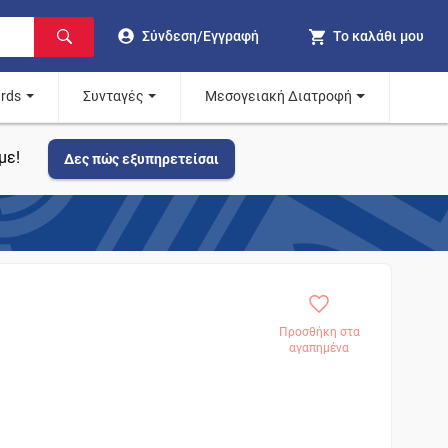
Σύνδεση/Εγγραφή
Το καλάθι μου
ards
Συνταγές
Μεσογειακή Διατροφή
με!
Δες πώς εξυπηρετείσαι
Προσθήκη στα
αγαπημένα