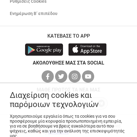
Ρυθμίσεις Cookies
Ενημέρωση Β’ επιπέδου
ΚΑΤΕΒΑΣΕ ΤΟ APP
ΑΚΟΛΟΥΘΗΣΕ ΜΑΣ ΣΤΑ SOCIAL
ΜΑΘΕ ΠΡΩΤΟΣ ΤΑ ΝΕΑ ΜΑΣ
Διαχείριση cookies και
παρόμοιων τεχνολογιών
Χρησιμοποιούμε εργαλεία όπως τα cookies για να σου
προσφέρουμε μία κορυφαία προσωποποιημένη εμπειρία,
για να σε βοηθήσουμε να βρεις ευκολότερα αυτό που
© Copyright 2026
ANEDIK Kritikos
. All Rights Reserved
ψάχνεις, καθώς και για την ανάλυση της επισκεψιμότητάς
Made with
by
Desquared
μας.