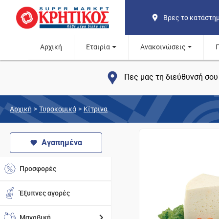
Βρες το κατάστη
Αρχική
Εταιρία
Ανακοινώσεις
Πες μας τη διεύθυνσή σου 
Αρχική
>
Τυροκομικά
>
Κίτρινα
Αγαπημένα
Προσφορές
Έξυπνες αγορές
Μαναβική