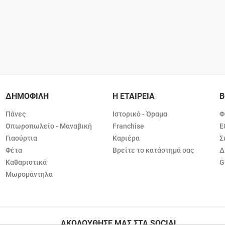
ΔΗΜΟΦΙΛΗ
Η ΕΤΑΙΡΕΙΑ
Β
Πάνες
Ιστορικό - Όραμα
Φ
Οπωροπωλείο - Μαναβική
Franchise
Ε
Γιαούρτια
Καριέρα
Σ
Φέτα
Βρείτε το κατάστημά σας
Δ
Καθαριστικά
G
Μωρομάντηλα
ΑΚΟΛΟΥΘΗΣΕ ΜΑΣ ΣΤΑ SOCIAL