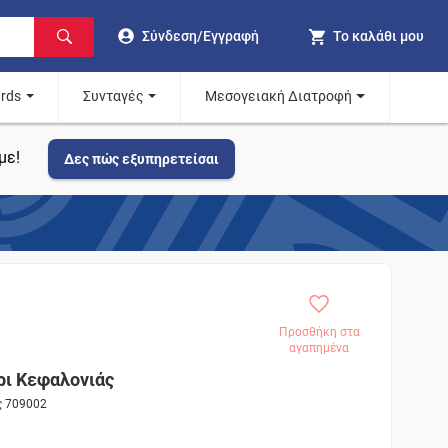
Σύνδεση/Εγγραφή
Το καλάθι μου
ards
Συνταγές
Μεσογειακή Διατροφή
με!
Δες πώς εξυπηρετείσαι
Προσθήκη στα
αγαπημένα
ι Κεφαλονιάς
ς 709002