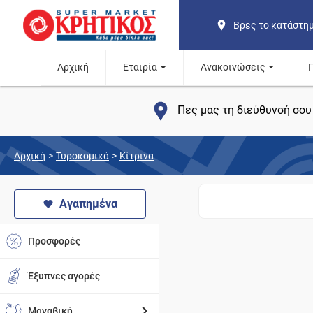
Βρες το κατάστη
Αρχική
Εταιρία
Ανακοινώσεις
Πες μας τη διεύθυνσή σου 
Αρχική
>
Τυροκομικά
>
Κίτρινα
Αγαπημένα
Προσφορές
Έξυπνες αγορές
Μαναβική