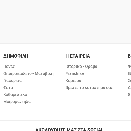
ΔΗΜΟΦΙΛΗ
Η ΕΤΑΙΡΕΙΑ
Β
Πάνες
Ιστορικό - Όραμα
Φ
Οπωροπωλείο - Μαναβική
Franchise
Ε
Γιαούρτια
Καριέρα
Σ
Φέτα
Βρείτε το κατάστημά σας
Δ
Καθαριστικά
G
Μωρομάντηλα
ΑΚΟΛΟΥΘΗΣΕ ΜΑΣ ΣΤΑ SOCIAL