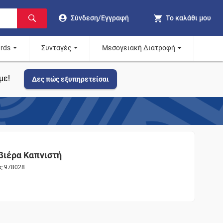
Σύνδεση/Εγγραφή
Το καλάθι μου
ards
Συνταγές
Μεσογειακή Διατροφή
με!
Δες πώς εξυπηρετείσαι
ιέρα Καπνιστή
ος 978028