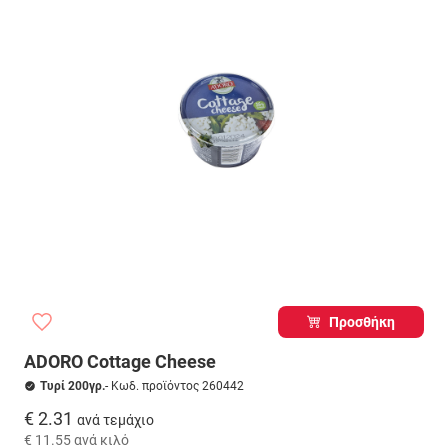
Προσθήκη
ADORO Cottage Cheese
Τυρί 200γρ.
- Κωδ. προϊόντος 260442
€ 2.31
ανά τεμάχιο
€ 11.55
ανά κιλό