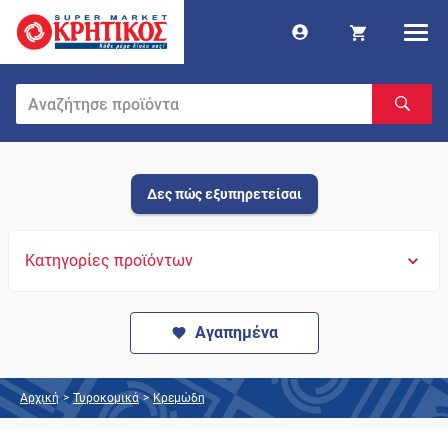
Δες πώς εξυπηρετείσαι
Κατηγορίες προϊόντων
Αγαπημένα
Αρχική
>
Τυροκομικά
>
Κρεμώδη