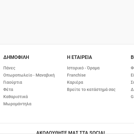
ΔΗΜΟΦΙΛΗ
Η ΕΤΑΙΡΕΙΑ
Β
Πάνες
Ιστορικό - Όραμα
Φ
Οπωροπωλείο - Μαναβική
Franchise
Ε
Γιαούρτια
Καριέρα
Σ
Φέτα
Βρείτε το κατάστημά σας
Δ
Καθαριστικά
G
Μωρομάντηλα
ΑΚΟΛΟΥΘΗΣΕ ΜΑΣ ΣΤΑ SOCIAL