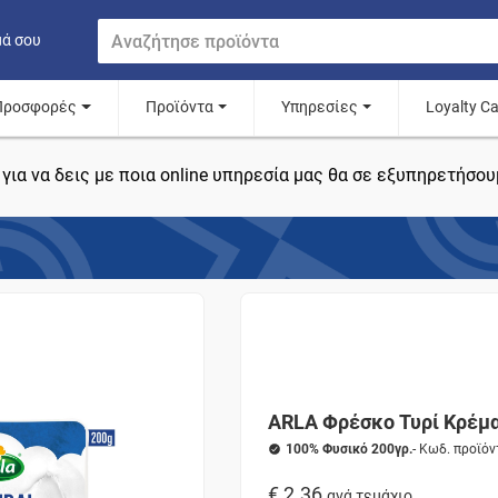
μά σου
Προσφορές
Προϊόντα
Υπηρεσίες
Loyalty C
για να δεις με ποια online υπηρεσία μας θα σε εξυπηρετήσου
ARLA Φρέσκο Τυρί Κρέμ
100% Φυσικό 200γρ.
- Κωδ. προϊό
€ 2.36
ανά τεμάχιο