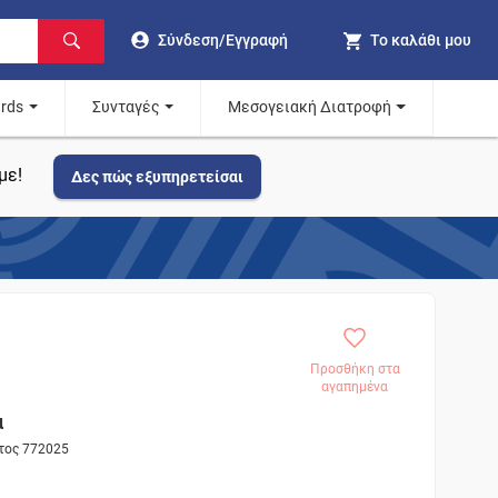
Σύνδεση/Εγγραφή
Το καλάθι μου
ards
Συνταγές
Μεσογειακή Διατροφή
με!
Δες πώς εξυπηρετείσαι
Προσθήκη στα
αγαπημένα
α
ντος 772025