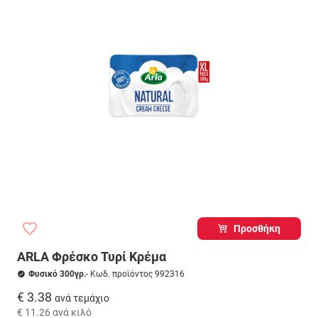
Προσθήκη
ARLA Φρέσκο Τυρί Κρέμα
Φυσικό 300γρ.
- Κωδ. προϊόντος 992316
€ 3.38
ανά τεμάχιο
€ 11.26
ανά κιλό