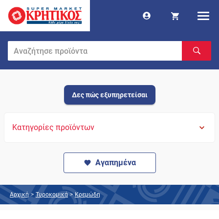
Δες πώς εξυπηρετείσαι
Κατηγορίες προϊόντων
Αγαπημένα
Αρχική
>
Τυροκομικά
>
Κρεμώδη