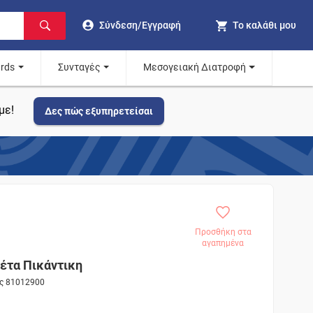
Σύνδεση/Εγγραφή
Το καλάθι μου
ards
Συνταγές
Μεσογειακή Διατροφή
με!
Δες πώς εξυπηρετείσαι
Προσθήκη στα
αγαπημένα
έτα Πικάντικη
ος 81012900