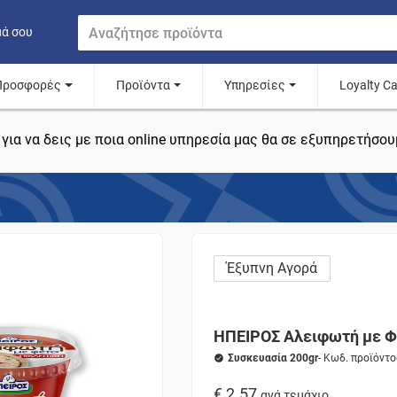
μά σου
Προσφορές
Προϊόντα
Υπηρεσίες
Loyalty C
για να δεις με ποια online υπηρεσία μας θα σε εξυπηρετήσου
Έξυπνη Αγορά
ΗΠΕΙΡΟΣ Αλειφωτή με Φ
Συσκευασία 200gr
- Κωδ. προϊόντ
€ 2.57
ανά τεμάχιο