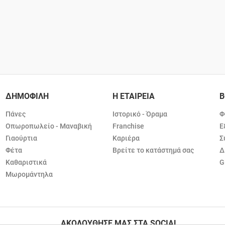
ΔΗΜΟΦΙΛΗ
Η ΕΤΑΙΡΕΙΑ
Β
Πάνες
Ιστορικό - Όραμα
Φ
Οπωροπωλείο - Μαναβική
Franchise
Ε
Γιαούρτια
Καριέρα
Σ
Φέτα
Βρείτε το κατάστημά σας
Δ
Καθαριστικά
G
Μωρομάντηλα
ΑΚΟΛΟΥΘΗΣΕ ΜΑΣ ΣΤΑ SOCIAL