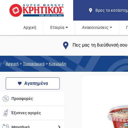
Βρες το κατάστη
Αρχική
Εταιρία
Ανακοινώσεις
Πες μας τη διεύθυνσή σου 
Αρχική
>
Τυροκομικά
>
Κρεμώδη
Αγαπημένα
Προσφορές
Έξυπνες αγορές
Μαναβική