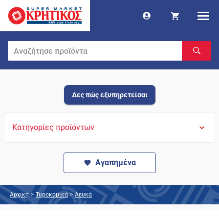
Δες πώς εξυπηρετείσαι
Κατηγορίες προϊόντων
Αγαπημένα
Αρχική
>
Τυροκομικά
>
Λευκά