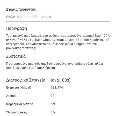
Σχόλια προϊόντος
Περιγραφή
Τυρί με λιγότερα λιπαρά, από φρέσκο, παστεριωμένο, αιγοπρόβειο, 100%
ελληνικό γάλα. H μείωση λίπους γίνεται με φυσικό τρόπο, χωρίς χημική
επεξεργασία. Απολαύστε το σε κάθε σας γεύμα ή δημιουργήστε
μοναδικές συνταγές!
Συστατικά
Παστεριωμένο μερικώς αποβουτυρωμένο αιγοπρόβειο γάλα , αλάτι ,
πυτιά , οξυγαλακτική καλλιέργεια.
Διατροφικά Στοιχεία
(ανά 100g)
Ενέργεια (kj/kcal)
728/174
Λιπαρά
12
Κορεσμένα Λιπαρά
6,9
Υδατάνθρακες
0,5