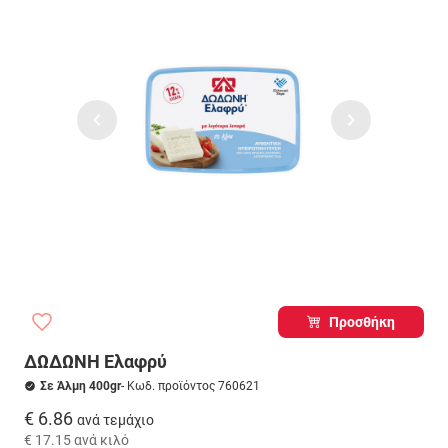
Προσθήκη
ΔΩΔΩΝΗ Ελαφρύ
Σε Άλμη 400gr
- Κωδ. προϊόντος 760621
€ 6.86
ανά τεμάχιο
€ 17.15
ανά κιλό