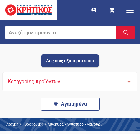
Δες πώς εξυπηρετείσαι
Κατηγορίες προϊόντων
Αγαπημένα
Αρχική
>
Τυροκομικά
>
Μυζήθρα - Ανθότυρο - Μανούρι