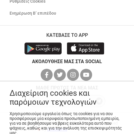
Ρυθμίσεις Cookies
Ενημέρωση Β’ επιπέδου
ΚΑΤΕΒΑΣΕ ΤΟ APP
ΑΚΟΛΟΥΘΗΣΕ ΜΑΣ ΣΤΑ SOCIAL
ΜΑΘΕ ΠΡΩΤΟΣ ΤΑ ΝΕΑ ΜΑΣ
Διαχείριση cookies και
παρόμοιων τεχνολογιών
Χρησιμοποιούμε εργαλεία όπως τα cookies για να σου
προσφέρουμε μία κορυφαία προσωποποιημένη εμπειρία,
για να σε βοηθήσουμε να βρεις ευκολότερα αυτό που
© Copyright 2026
ANEDIK Kritikos
. All Rights Reserved
ψάχνεις, καθώς και για την ανάλυση της επισκεψιμότητάς
Made with
by
Desquared
μας.