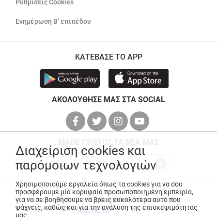
Ρυθμίσεις Cookies
Ενημέρωση Β’ επιπέδου
ΚΑΤΕΒΑΣΕ ΤΟ APP
ΑΚΟΛΟΥΘΗΣΕ ΜΑΣ ΣΤΑ SOCIAL
ΜΑΘΕ ΠΡΩΤΟΣ ΤΑ ΝΕΑ ΜΑΣ
Διαχείριση cookies και
παρόμοιων τεχνολογιών
Χρησιμοποιούμε εργαλεία όπως τα cookies για να σου
προσφέρουμε μία κορυφαία προσωποποιημένη εμπειρία,
για να σε βοηθήσουμε να βρεις ευκολότερα αυτό που
© Copyright 2026
ANEDIK Kritikos
. All Rights Reserved
ψάχνεις, καθώς και για την ανάλυση της επισκεψιμότητάς
Made with
by
Desquared
μας.