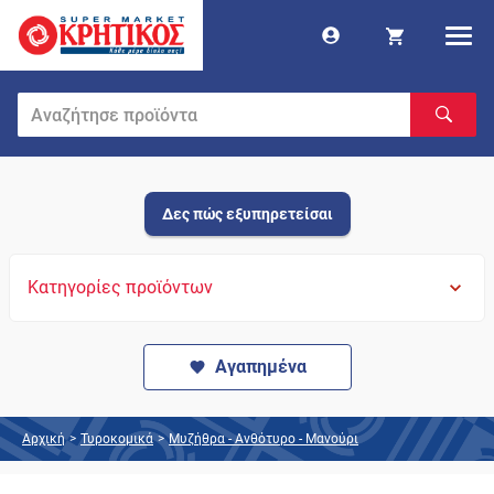
Δες πώς εξυπηρετείσαι
Κατηγορίες προϊόντων
Αγαπημένα
Αρχική
>
Τυροκομικά
>
Μυζήθρα - Ανθότυρο - Μανούρι