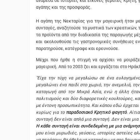
ανάμεσα σε ιστορίες και εικόνες γεμάτες Κρήτη, 
αγάπης και της προσφοράς.
Η αγάπη της Νεκταρίας για την μαγειρική ήταν με
συνταγές, αναζητούσε τα μυστικά των κρεατικών,
τα προϊόντα από την διαδικασία της παραγωγής μέ
και ακολουθούσε τις γαστρονομικές συνήθειες εν
παρατηρούσε, κατέγραφε και ερευνούσε.
Μέχρι που ήρθε η στιγμή να αρχίσει να μοιράζε
μαγειρική. Από το 2003 ζει και εργάζεται στο Ηράκ
"Είχα την τύχη να μεγαλώσω σε ένα ευλογημένο
μεγαλώνει ένα παιδί στο χωριό, την ανεμελιά, την 
καταγωγή από την Μικρά Ασία, ενώ η άλλη ήταν
πολιτισμούς και δύο διαφορετικές κουλτούρες, κα
με έντονη προσωπικότητα. Και κάπου εδώ έρχεται γ
κυρίως για το
παραδοσιακό
Κρητικό
φαγητό
. Αίτι
συνταγή δεν είναι απλά μια συνταγή. Δεν είναι μι
Η
κάθε
συνταγή
είναι
συνδεδεμένη
με
μια
ανάμνησ
μου είναι μυρωδιές, γεύσεις, ιστορίες αστείες α
να περάσουν, θα ήθελα να καταφέρω να σας δημιουρ