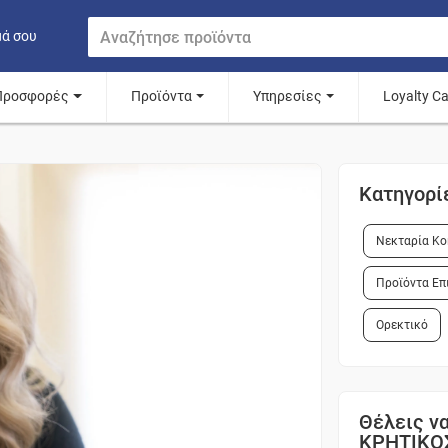
μά σου
Προσφορές
Προϊόντα
Υπηρεσίες
Loyalty C
Κατηγορί
Νεκταρία Κο
Προϊόντα Επ
Ορεκτικό
Θέλεις να
ΚΡΗΤΙΚΟ