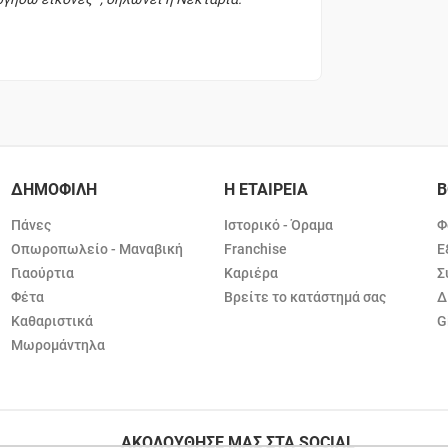
ΔΗΜΟΦΙΛΗ
Η ΕΤΑΙΡΕΙΑ
Β
Πάνες
Ιστορικό - Όραμα
Φ
Οπωροπωλείο - Μαναβική
Franchise
Ε
Γιαούρτια
Καριέρα
Σ
Φέτα
Βρείτε το κατάστημά σας
Δ
Καθαριστικά
G
Μωρομάντηλα
ΑΚΟΛΟΥΘΗΣΕ ΜΑΣ ΣΤΑ SOCIAL