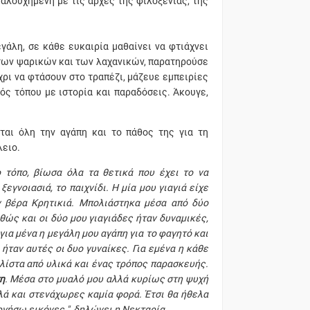
γαλουχημένη με τις αρχές της φιλοξενίας, της
γάλη, σε κάθε ευκαιρία μαθαίνει να φτιάχνει
 των ψαρικών και των λαχανικών, παρατηρούσε
χρι να φτάσουν στο τραπέζι, μάζευε εμπειρίες
ός τόπου με ιστορία και παραδόσεις. Άκουγε,
ται όλη την αγάπη και το πάθος της για τη
λειο.
 τόπο, βίωσα όλα τα θετικά που έχει το να
ξεγνοιασιά, το παιχνίδι. Η μία μου γιαγιά είχε
 βέρα Κρητικιά. Μπολιάστηκα μέσα από δύο
θώς και οι δύο μου γιαγιάδες ήταν δυναμικές,
ια μένα η μεγάλη μου αγάπη για το φαγητό και
α ήταν αυτές οι δυο γυναίκες. Για εμένα η κάθε
α λίστα από υλικά και ένας τρόπος παρασκευής.
η
. Μέσα στο μυαλό μου αλλά κυρίως στη ψυχή
λλά και στενάχωρες καμία φορά. Έτσι θα ήθελα
γήσω εικόνες ", δηλώνει η Νεκταρία.