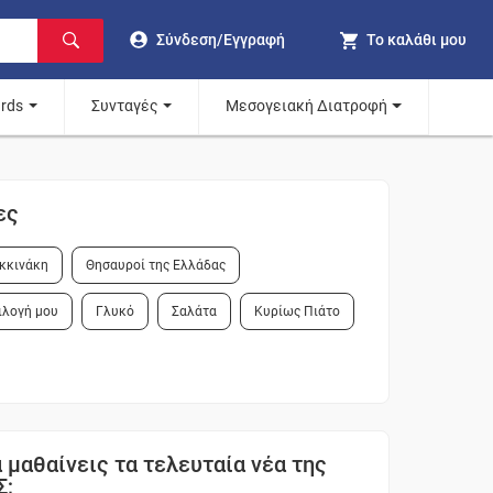
Σύνδεση/Εγγραφή
Το καλάθι μου
ards
Συνταγές
Μεσογειακή Διατροφή
ες
κκινάκη
Θησαυροί της Ελλάδας
ιλογή μου
Γλυκό
Σαλάτα
Κυρίως Πιάτο
 μαθαίνεις τα τελευταία νέα της
Σ;