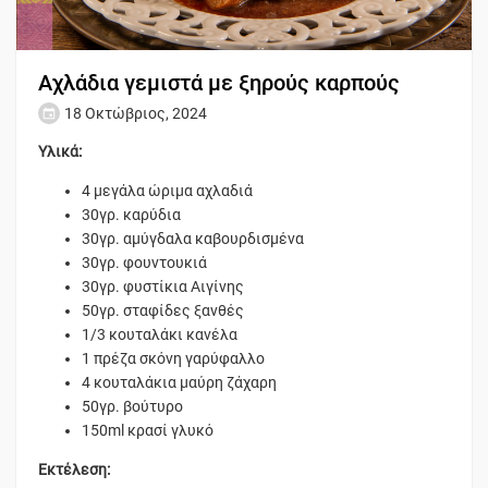
Αχλάδια γεμιστά με ξηρούς καρπούς
18 Οκτώβριος, 2024
Υλικά:
4 μεγάλα ώριμα αχλαδιά
30γρ. καρύδια
30γρ. αμύγδαλα καβουρδισμένα
30γρ. φουντουκιά
30γρ. φυστίκια Αιγίνης
50γρ. σταφίδες ξανθές
1/3 κουταλάκι κανέλα
1 πρέζα σκόνη γαρύφαλλο
4 κουταλάκια μαύρη ζάχαρη
50γρ. βούτυρο
150ml κρασί γλυκό
Εκτέλεση: