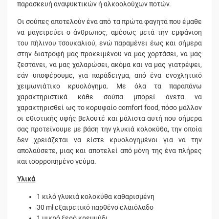
παρασκευή αναψυκτικών ή αλκοολούχων ποτών.
Οι σούπες αποτελούν ένα από τα πρώτα φαγητά που έμαθε
να μαγειρεύει ο άνθρωπος, αμέσως μετά την εμφάνιση
του πήλινου τσουκαλιού, ενώ παραμένει έως και σήμερα
στην διατροφή μας προκειμένου να μας χορτάσει, να μας
ζεστάνει, να μας χαλαρώσει, ακόμα και να μας γιατρέψει,
εάν υποφέρουμε, για παράδειγμα, από ένα ενοχλητικό
χειμωνιάτικο κρυολόγημα. Με όλα τα παραπάνω
χαρακτηριστικά κάθε σούπα μπορεί άνετα να
χαρακτηρισθεί ως το κορυφαίο comfort food, πόσο μάλλον
οι εθιστικής υφής βελουτέ και μάλιστα αυτή που σήμερα
σας προτείνουμε με βάση την γλυκιά κολοκύθα, την οποία
δεν χρειάζεται να είστε κρυολογημένοι για να την
απολαύσετε, μιας και αποτελεί από μόνη της ένα πλήρες
και ισορροπημένο γεύμα.
Υλικά
1 κιλό γλυκιά κολοκύθα καθαρισμένη
30 ml εξαιρετικό παρθένο ελαιόλαδο
1 μικρό ξερό κρεμμύδι