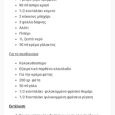
80 ml άσπρο κρασί
1/2 κουταλάκι κύμινο
2 κόκκους μπαχάρι
3 φύλλα δάφνης
Αλάτι
Πιπέρι
1L ζεστό νερό
50 ml κρέμα γάλακτος
Για το σερβίρισμα
Κολοκυθόσπορο
Εξαιρετικό παρθένο ελαιόλαδο
Για την κρέμα φέτας
200 γρ. φέτα
50 ml γάλα
1/2 κουταλάκι ψιλοκομμένο φρέσκο θυμάρι
1/2 Κουταλάκι ψιλοκομμένη φρέσκια ρίγανη
Εκτέλεση