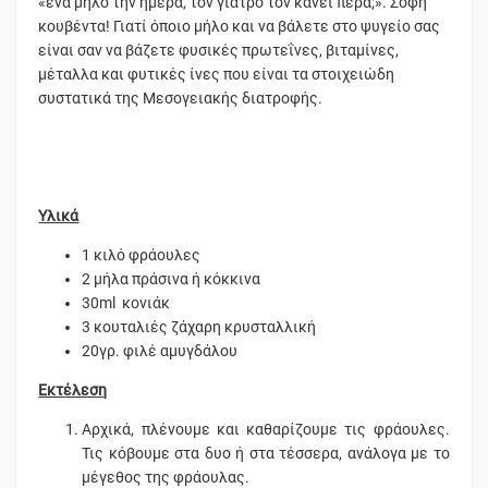
«ένα μήλο την ημέρα, τον γιατρό τον κάνει πέρα;». Σοφή
κουβέντα! Γιατί όποιο μήλο και να βάλετε στο ψυγείο σας
είναι σαν να βάζετε φυσικές πρωτεΐνες, βιταμίνες,
μέταλλα και φυτικές ίνες που είναι τα στοιχειώδη
συστατικά της Μεσογειακής διατροφής.
Υλικά
1 κιλό φράουλες
2 μήλα πράσινα ή κόκκινα
30ml κονιάκ
3 κουταλιές ζάχαρη κρυσταλλική
20γρ. φιλέ αμυγδάλου
Εκτέλεση
Αρχικά, πλένουμε και καθαρίζουμε τις φράουλες.
Τις κόβουμε στα δυο ή στα τέσσερα, ανάλογα με το
μέγεθος της φράουλας.