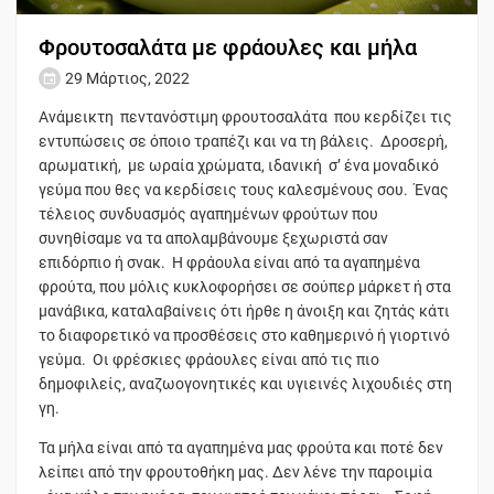
Φρουτοσαλάτα με φράουλες και μήλα
29 Μάρτιος, 2022
Ανάμεικτη πεντανόστιμη φρουτοσαλάτα που κερδίζει τις
εντυπώσεις σε όποιο τραπέζι και να τη βάλεις. Δροσερή,
αρωματική, με ωραία χρώματα, ιδανική σ’ ένα μοναδικό
γεύμα που θες να κερδίσεις τους καλεσμένους σου. Ένας
τέλειος συνδυασμός αγαπημένων φρούτων που
συνηθίσαμε να τα απολαμβάνουμε ξεχωριστά σαν
επιδόρπιο ή σνακ. Η φράουλα είναι από τα αγαπημένα
φρούτα, που μόλις κυκλοφορήσει σε σούπερ μάρκετ ή στα
μανάβικα, καταλαβαίνεις ότι ήρθε η άνοιξη και ζητάς κάτι
το διαφορετικό να προσθέσεις στο καθημερινό ή γιορτινό
γεύμα. Οι φρέσκιες φράουλες είναι από τις πιο
δημοφιλείς, αναζωογονητικές και υγιεινές λιχουδιές στη
γη.
Τα μήλα είναι από τα αγαπημένα μας φρούτα και ποτέ δεν
λείπει από την φρουτοθήκη μας. Δεν λένε την παροιμία