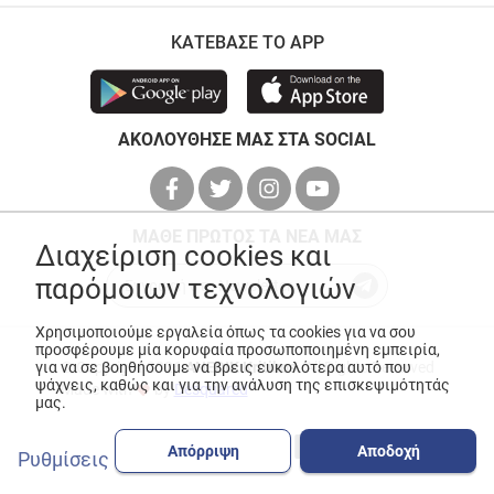
ΚΑΤΕΒΑΣΕ ΤΟ APP
ΑΚΟΛΟΥΘΗΣΕ ΜΑΣ ΣΤΑ SOCIAL
ΜΑΘΕ ΠΡΩΤΟΣ ΤΑ ΝΕΑ ΜΑΣ
Διαχείριση cookies και
παρόμοιων τεχνολογιών
Χρησιμοποιούμε εργαλεία όπως τα cookies για να σου
προσφέρουμε μία κορυφαία προσωποποιημένη εμπειρία,
© Copyright 2026
ANEDIK Kritikos
. All Rights Reserved
για να σε βοηθήσουμε να βρεις ευκολότερα αυτό που
ψάχνεις, καθώς και για την ανάλυση της επισκεψιμότητάς
Made with
by
Desquared
μας.
Απόρριψη
Αποδοχή
Ρυθμίσεις