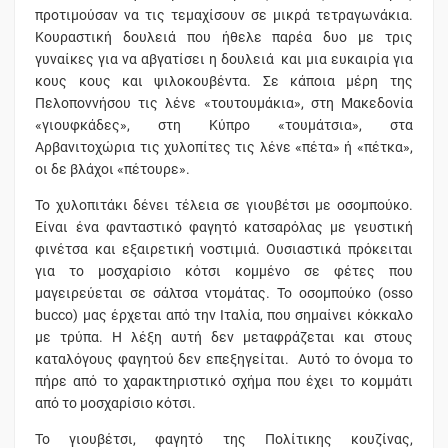
προτιμούσαν να τις τεμαχίσουν σε μικρά τετραγωνάκια.
Κουραστική δουλειά που ήθελε παρέα δυο με τρις
γυναίκες για να αβγατίσει η δουλειά και μια ευκαιρία για
κους κους και ψιλοκουβέντα. Σε κάποια μέρη της
Πελοποννήσου τις λένε «τουτουμάκια», στη Μακεδονία
«γιουφκάδες», στη Κύπρο «τουμάτσια», στα
Αρβανιτοχώρια τις χυλοπίτες τις λένε «πέτα» ή «πέτκα»,
οι δε βλάχοι «πέτουρε».
Το χυλοπιτάκι δένει τέλεια σε γιουβέτσι με οσομπούκο.
Είναι ένα φανταστικό φαγητό κατσαρόλας με γευστική
φινέτσα και εξαιρετική νοστιμιά. Ουσιαστικά πρόκειται
για το μοσχαρίσιο κότσι κομμένο σε φέτες που
μαγειρεύεται σε σάλτσα ντομάτας. Το οσομπούκο (osso
bucco) μας έρχεται από την Ιταλία, που σημαίνει κόκκαλο
με τρύπα. Η λέξη αυτή δεν μεταφράζεται και στους
καταλόγους φαγητού δεν επεξηγείται. Αυτό το όνομα το
πήρε από το χαρακτηριστικό σχήμα που έχει το κομμάτι
από το μοσχαρίσιο κότσι.
Το γιουβέτσι, φαγητό της Πολίτικης κουζίνας,