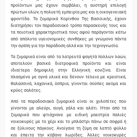
προϊόντων μας έχουν συμβάλει, η αυστηρή επιλογή
πρώτων υλών, η πολυετή εμπειρία μας και η οικογενειακή
φροντίδα. Τα ζυμαρικά Κορίνθου Της Βασιλικής, έχουν
διατηρήσει τον παραδοσιακό τρόπο παρασκευής τους και
τα ποιοτικά χαρακτηριστικά τους αφού παράγονται κάτω
από απόλυτα υγειονομικές συνθήκες με γνώμονα πάντα
την αγάπη για την παράδοση αλλά και την τεχνογνωσία.
Τα ζυμαρικά είναι από τα λατρευτά φαγητά πολλών λαών,
αποτελούν βασικά διατροφικά προϊόντα και είναι
ιδιαίτερα δημοφιλή στην Ελληνική κουζίνα. Είναι
πλασμένα με αγνά υλικά και δένουν τέλεια με κρεατικά,
θαλασσινά, λαχανικά, όσπρια, γίνονται σούπες ακόμα και
κρύες σαλάτες.
Από τα παραδοσιακά ζυμαρικά είναι οι χυλοπίτες που
γίνονται με αλεύρι, αυγά, γάλα και αλάτι. Ήταν από τα
ζυμαρικά που φτιάχνανε με ειδική μαεστρία παλιές
νοικοκυρές με το χέρι και το μπλάστρι πάνω σε σοφρά ή
σε ξύλινους πάγκους. Ανοίγανε τη ζύμη σε λεπτό φύλλο
και έπειτα την κόβανε λωρίδες. Άλλες νοικοκυρές