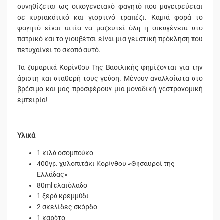
συνηθίζεται ως οικογενειακό φαγητό που μαγειρεύεται
σε κυριακάτικό και γιορτινό τραπέζι. Καμιά φορά το
φαγητό είναι αιτία να μαζευτεί όλη η οικογένεια στο
πατρικό και το γιουβέτσι είναι μια γευστική πρόκληση που
πετυχαίνει το σκοπό αυτό.
Τα ζυμαρικά Κορίνθου Της Βασιλικής φημίζονται για την
άριστη και σταθερή τους γεύση. Μένουν αναλλοίωτα στο
βράσιμο και μας προσφέρουν μια μοναδική γαστρονομική
εμπειρία!
Υλικά
1 κιλό οσομπούκο
400γρ. χυλοπιτάκι Κορίνθου «Θησαυροί της
Ελλάδας»
80ml ελαιόλαδο
1 ξερό κρεμμύδι
2 σκελίδες σκόρδο
1 καρότο