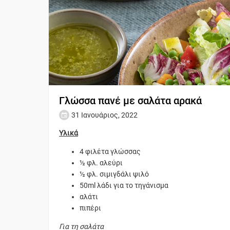
Γλώσσα πανέ με σαλάτα αρακά
31 Ιανουάριος, 2022
Υλικά
4 φιλέτα γλώσσας
½ φλ. αλεύρι
½ φλ. σιμιγδάλι ψιλό
50ml λάδι για το τηγάνισμα
αλάτι
πιπέρι
Για τη σαλάτα