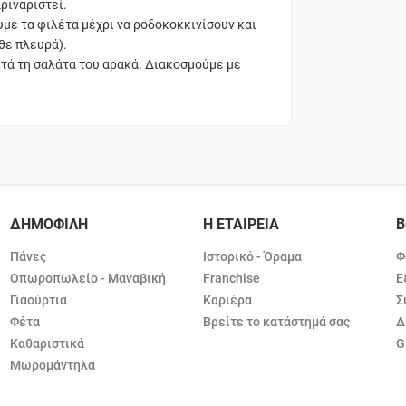
ριναριστεί.
υμε τα φιλέτα μέχρι να ροδοκοκκινίσουν και
θε πλευρά).
ετά τη σαλάτα του αρακά. Διακοσμούμε με
ΔΗΜΟΦΙΛΗ
Η ΕΤΑΙΡΕΙΑ
Β
Πάνες
Ιστορικό - Όραμα
Φ
Οπωροπωλείο - Μαναβική
Franchise
Ε
Γιαούρτια
Καριέρα
Σ
Φέτα
Βρείτε το κατάστημά σας
Δ
Καθαριστικά
G
Μωρομάντηλα