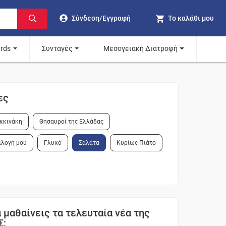
Σύνδεση/Εγγραφή
Το καλάθι μου
ards
Συνταγές
Μεσογειακή Διατροφή
ες
κκινάκη
Θησαυροί της Ελλάδας
ιλογή μου
Γλυκό
Σαλάτα
Κυρίως Πιάτο
 μαθαίνεις τα τελευταία νέα της
Σ;