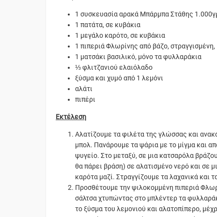
1 συσκευασία αρακά Μπάρμπα Στάθης 1.000γ
1 πατάτα, σε κυβάκια
1 μεγάλο καρότο, σε κυβάκια
1 πιπεριά Φλωρίνης από βάζο, στραγγισμένη,
1 ματσάκι βασιλικό, μόνο τα φυλλαράκια
⅓ φλιτζανιού ελαιόλαδο
ξύσμα και χυμό από 1 λεμόνι
αλάτι
πιπέρι
Εκτέλεση
Αλατίζουμε τα φιλέτα της γλώσσας και ανακα
μπολ. Πανάρουμε τα ψάρια με το μίγμα και απ
ψυγείο. Στο μεταξύ, σε μια κατσαρόλα βράζου
θα πάρει βράση) σε αλατισμένο νερό και σε μ
καρότα μαζί. Στραγγίζουμε τα λαχανικά και τ
Προσθέτουμε την ψιλοκομμένη πιπεριά Φλωρ
σάλτσα χτυπώντας στο μπλέντερ τα φυλλαράκι
το ξύσμα του λεμονιού και αλατοπίπερο, μέχ