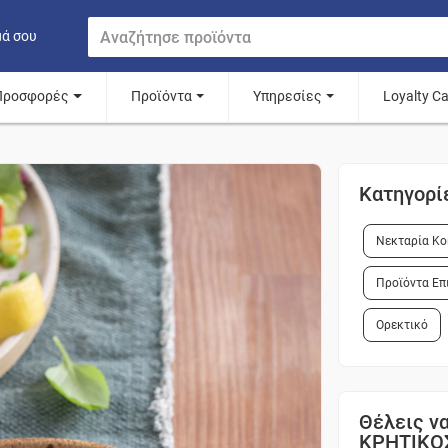
μά σου
Προσφορές
Προϊόντα
Υπηρεσίες
Loyalty C
Κατηγορί
Νεκταρία Κο
Προϊόντα Επ
Ορεκτικό
Θέλεις να
ΚΡΗΤΙΚΟ