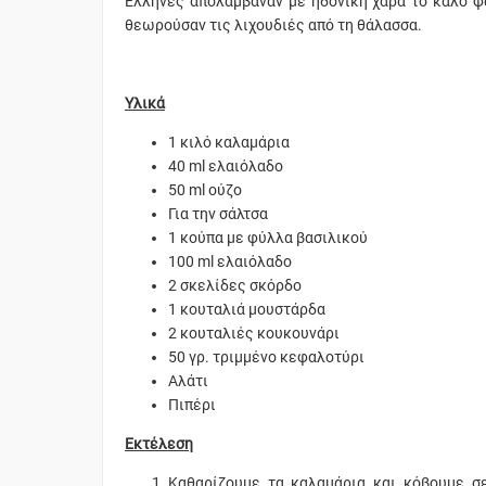
Έλληνες απολάμβαναν με ηδονική χαρά το καλό φ
θεωρούσαν τις λιχουδιές από τη θάλασσα.
Υλικά
1 κιλό καλαμάρια
40 ml ελαιόλαδο
50 ml ούζο
Για την σάλτσα
1 κούπα με φύλλα βασιλικού
100 ml ελαιόλαδο
2 σκελίδες σκόρδο
1 κουταλιά μουστάρδα
2 κουταλιές κουκουνάρι
50 γρ. τριμμένο κεφαλοτύρι
Αλάτι
Πιπέρι
Εκτέλεση
Καθαρίζουμε τα καλαμάρια και κόβουμε σ