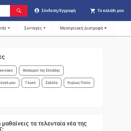
Σύνδεση/Εγγραφή
Το καλάθι μου
ards
Συνταγές
Μεσογειακή Διατροφή
ες
κκινάκη
Θησαυροί της Ελλάδας
ιλογή μου
Γλυκό
Σαλάτα
Κυρίως Πιάτο
 μαθαίνεις τα τελευταία νέα της
Σ;