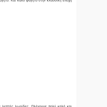
αγητό. Και καλό φαγητό στην κλασσική εποχή
ε λεπτές λωρίδες. Πλένουμε πολύ καλά και