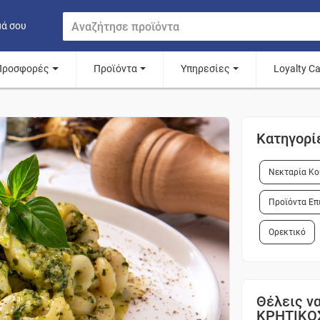
μά σου
Προσφορές
Προϊόντα
Υπηρεσίες
Loyalty C
Κατηγορί
Νεκταρία Κο
Προϊόντα Επ
Ορεκτικό
Θέλεις να
ΚΡΗΤΙΚΟ