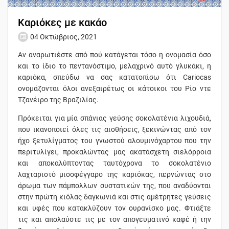
Καριόκες με κακάο
04 Οκτώβριος, 2021
Αν αναρωτιέστε από πού κατάγεται τόσο η ονομασία όσο
και το ίδιο το πεντανόστιμο, μελαχρινό αυτό γλυκάκι, η
καριόκα, σπεύδω να σας κατατοπίσω ότι Cariocas
ονομάζονται όλοι ανεξαιρέτως οι κάτοικοι του Ρίο ντε
Τζανέιρο της Βραζιλίας.
Πρόκειται για μία σπάνιας γεύσης σοκολατένια λιχουδιά,
που ικανοποιεί όλες τις αισθήσεις, ξεκινώντας από τον
ήχο ξετυλίγματος του γνωστού αλουμινόχαρτου που την
περιτυλίγει, προκαλώντας μας ακατάσχετη σιελόρροια
και αποκαλύπτοντας ταυτόχρονα το σοκολατένιο
λαχταριστό μισοφέγγαρο της καριόκας, περνώντας στο
άρωμα των πάμπολλων συστατικών της, που αναδύονται
στην πρώτη κιόλας δαγκωνιά και στις αμέτρητες γεύσεις
και υφές που κατακλύζουν τον ουρανίσκο μας. Φτιάξτε
τις και απολαύστε τις με τον απογευματινό καφέ ή την