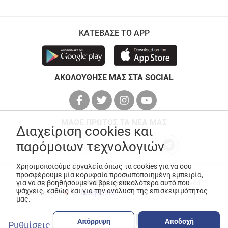
ΚΑΤΕΒΑΣΕ ΤΟ APP
ΑΚΟΛΟΥΘΗΣΕ ΜΑΣ ΣΤΑ SOCIAL
ΜΑΘΕ ΠΡΩΤΟΣ ΤΑ ΝΕΑ ΜΑΣ
Διαχείριση cookies και
παρόμοιων τεχνολογιών
Χρησιμοποιούμε εργαλεία όπως τα cookies για να σου
προσφέρουμε μία κορυφαία προσωποποιημένη εμπειρία,
© Copyright 2026
ANEDIK Kritikos
. All Rights Reserved
για να σε βοηθήσουμε να βρεις ευκολότερα αυτό που
ψάχνεις, καθώς και για την ανάλυση της επισκεψιμότητάς
Made with
by
Desquared
μας.
Απόρριψη
Αποδοχή
Ρυθμίσεις