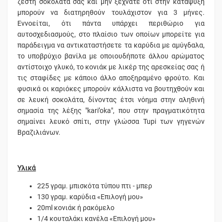
ζεστή σοκολάτα σας και μην ξεχνάτε ότι στην κατάψυξη
μπορούν να διατηρηθούν τουλάχιστον για 3 μήνες.
Εννοείται, ότι πάντα υπάρχει περιθώριο για
αυτοσχεδιασμούς, στο πλαίσιο των οποίων μπορείτε για
παράδειγμα να αντικαταστήσετε τα καρύδια με αμύγδαλα,
το υποβρύχιο βανίλα με οποιουδήποτε άλλου αρώματος
αντίστοιχο γλυκό, το κονιάκ με λικέρ της αρεσκείας σας ή
τις σταφίδες με κάποιο άλλο αποξηραμένο φρούτο. Και
φυσικά οι καριόκες μπορούν κάλλιστα να βουτηχθούν και
σε λευκή σοκολάτα, δίνοντας έτσι νόημα στην αληθινή
σημασία της λέξης "kari’oka", που στην πραγματικότητα
σημαίνει λευκό σπίτι, στην γλώσσα Tupi των γηγενών
Βραζιλιάνων.
Υλικά
225 γραμ. μπισκότα τύπου πτι - μπερ
130 γραμ. καρύδια «Επιλογή μου»
20ml κονιάκ ή ρακόμελο
1/4 κουταλάκι κανέλα «Επιλογή μου»