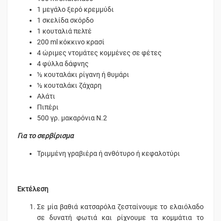
1 μεγάλο ξερό κρεμμύδι
1 σκελίδα σκόρδο
1 κουταλιά πελτέ
200 ml κόκκινο κρασί
4 ώριμες ντομάτες κομμένες σε φέτες
4 φύλλα δάφνης
½ κουταλάκι ρίγανη ή θυμάρι
½ κουταλάκι ζάχαρη
Αλάτι
Πιπέρι
500 γρ. μακαρόνια Ν.2
Για το σερβίρισμα
Τριμμένη γραβιέρα ή ανθότυρο ή κεφαλοτύρι
Εκτέλεση
Σε μία βαθιά κατσαρόλα ζεσταίνουμε το ελαιόλαδο
σε δυνατή φωτιά και ρίχνουμε τα κομμάτια το