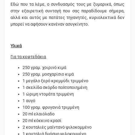
Εδώ που τα λέμε, ο συνδυασμός τους με ζυμαρικά, όπως
στην εξαιρετική συνταγή που σας παραδίδουμε σήμερα,
αλλά και αυτός με πατάτες τηγανητές, κυριολεκτικά δεν
μπορεί να αφήσουν κανέναν ασυγκίνητο.
Υλικά
Για τα κεφτεδάκια
250 γραμ. χοιρινό κιμά
250 γραμ. μοσχαρίσιο κιμά
1 μεγάλο ξερό κρεμμύδι τριμμένο
1 σκελίδα σκόρδο πολτοποιημένη
1 ώριμη ντομάτα τριμμένη
1 αυγό
100 γραμ. φρυγανιά τριμμένη
20 ml ελαιόλαδο
20 ml κόκκινο κρασί
2 κουταλιές μαϊντανό ψιλοκομμένο
1 κουταλιά δυόσμο ψιλοκομμένο