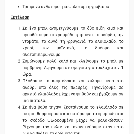
Τριμμένο ανθότυρο ή κεφαλοτύρι ή γραβιέρα
Εκτέλεση
Σε ένα μπολ αναμειγνύουμε τα δύο είδη κιμά και
προσθέτουμε το κρεμμύδι τριμμένο, το σκόρδο, την
ντομάτα, το αυγό, τη φρυγανιά, το ελαιόλαδο, το
κρασί, τον μαϊντανό, το δυόσμο και
αλατοπιπερώνουμε.
Ζυμώνουμε πολύ καλά και κλείνουμε το μπολ με
μεμβράνη. Αφήνουμε στο ψυγείο για τουλάχιστον 1
ώρα.
Πλάθουμε τα κεφτεδάκια και κυλάμε μέσα στο
αλεύρι από όλες τις πλευρές. Τηγανίζουμε σε
αρκετό ελαιόλαδο μέχρι να ψηθούν και βγάζουμε σε
μία πιατέλα.
Σε ένα βαθύ τηγάνι ζεσταίνουμε το ελαιόλαδο σε
μέτρια θερμοκρασία και σοτάρουμε το κρεμμύδι και
το σκόρδο ψιλοκομμένα μέχρι να μαλακώσουν.
Ρίχνουμε τον πελτέ και ανακατεύουμε στον πάτο
για να βγάλει τα αρώματα του.