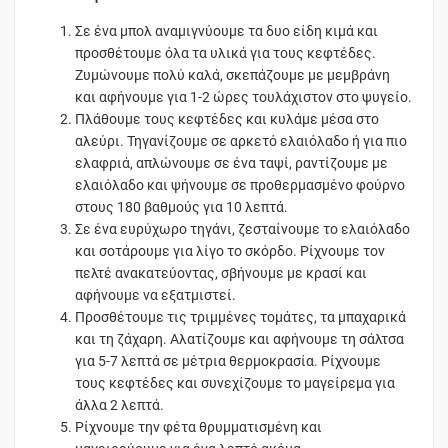
Σε ένα μπολ αναμιγνύουμε τα δυο είδη κιμά και
προσθέτουμε όλα τα υλικά για τους κεφτέδες.
Ζυμώνουμε πολύ καλά, σκεπάζουμε με μεμβράνη
και αφήνουμε για 1-2 ώρες τουλάχιστον στο ψυγείο.
Πλάθουμε τους κεφτέδες και κυλάμε μέσα στο
αλεύρι. Τηγανίζουμε σε αρκετό ελαιόλαδο ή για πιο
ελαφριά, απλώνουμε σε ένα ταψί, ραντίζουμε με
ελαιόλαδο και ψήνουμε σε προθερμασμένο φούρνο
στους 180 βαθμούς για 10 λεπτά.
Σε ένα ευρύχωρο τηγάνι, ζεσταίνουμε το ελαιόλαδο
και σοτάρουμε για λίγο το σκόρδο. Ρίχνουμε τον
πελτέ ανακατεύοντας, σβήνουμε με κρασί και
αφήνουμε να εξατμιστεί.
Προσθέτουμε τις τριμμένες τομάτες, τα μπαχαρικά
και τη ζάχαρη. Αλατίζουμε και αφήνουμε τη σάλτσα
για 5-7 λεπτά σε μέτρια θερμοκρασία. Ρίχνουμε
τους κεφτέδες και συνεχίζουμε το μαγείρεμα για
άλλα 2 λεπτά.
Ρίχνουμε την φέτα θρυμματισμένη και