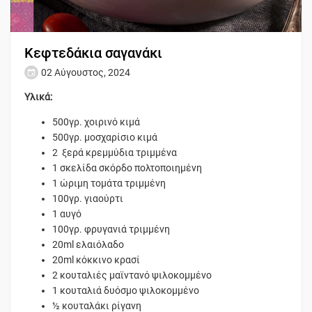
Κεφτεδάκια σαγανάκι
02 Αύγουστος, 2024
Υλικά:
500γρ. χοιρινό κιμά
500γρ. μοσχαρίσιο κιμά
2 ξερά κρεμμύδια τριμμένα
1 σκελίδα σκόρδο πολτοποιημένη
1 ώριμη τομάτα τριμμένη
100γρ. γιαούρτι
1 αυγό
100γρ. φρυγανιά τριμμένη
20ml ελαιόλαδο
20ml κόκκινο κρασί
2 κουταλιές μαϊντανό ψιλοκομμένο
1 κουταλιά δυόσμο ψιλοκομμένο
½ κουταλάκι ρίγανη