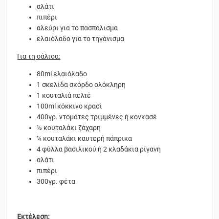
αλάτι
πιπέρι
αλεύρι για το πασπάλισμα
ελαιόλαδο για το τηγάνισμα
Για τη σάλτσα:
80ml ελαιόλαδο
1 σκελίδα σκόρδο ολόκληρη
1 κουταλιά πελτέ
100ml κόκκινο κρασί
400γρ. ντομάτες τριμμένες ή κονκασέ
½ κουταλάκι ζάχαρη
¼ κουταλάκι καυτερή πάπρικα
4 φύλλα βασιλικού ή 2 κλαδάκια ρίγανη
αλάτι
πιπέρι
300γρ. φέτα
Εκτέλεση: